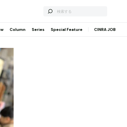
ew
Column
Series
Special Feature
CINRA JOB