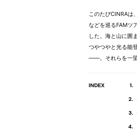
このたびCINRA
などを巡るFAMツ
した。海と山に囲
つやつやと光る能
――。それらを一
INDEX