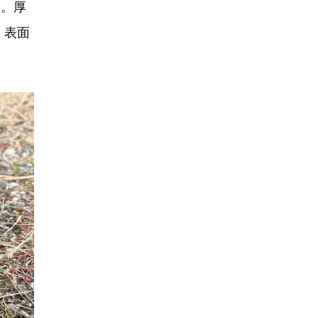
ム。厚
。表面