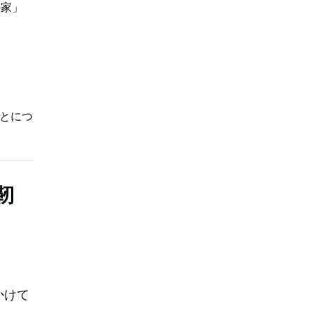
の家」
とにつ
靭
かけて