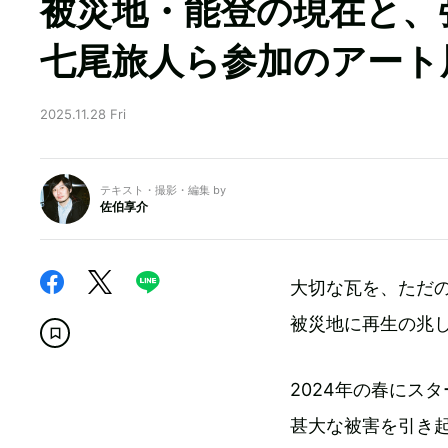
被災地・能登の現在と、
七尾旅人ら参加のアート
2025.11.28 Fri
テキスト・撮影・編集 by
佐伯享介
大切な瓦を、ただ
被災地に再生の兆
2024年の春にス
甚大な被害を引き