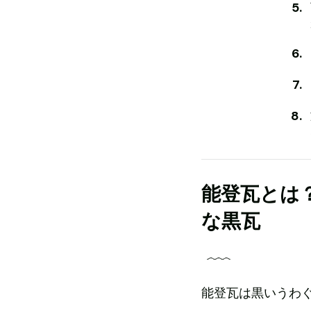
能登瓦とは
な黒瓦
能登瓦は黒いうわ