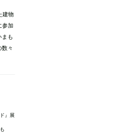
た建物
に参加
いまも
の数々
ド』展
も