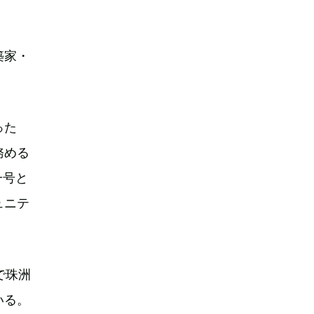
築家・
った
務める
一号と
ュニテ
で珠洲
いる。