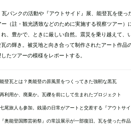
は、瓦バンクの活動や『アウトサイド』展、能登瓦を使っ
アー（註・観光誘致などのために実施する視察ツアー）
まれ、豊かで、ときに厳しい自然。震災を乗り越えて、
登瓦の輝き。被災地と向き合って制作されたアート作品
望したツアーの模様をレポートする。
能登瓦とは？奥能登の原風景をつくってきた強靭な黒瓦
再利用か、廃棄か。瓦礫を前にして生まれたプロジェクト
七尾旅人も参加。銭湯の日常がアートと交差する『アウトサイ
『奥能登国際芸術祭』の常設展示が一部復旧。瓦を使った作品