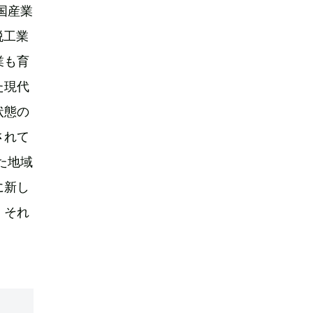
国産業
脱工業
業も育
た現代
状態の
されて
た地域
に新し
。それ