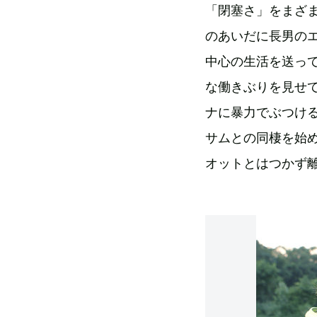
「閉塞さ」をまざ
のあいだに長男の
中心の生活を送っ
な働きぶりを見せ
ナに暴力でぶつけ
サムとの同棲を始
オットとはつかず