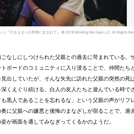
まりの世界に生まれて』 © 2018 Minding the Gap LLC. All Rights Rese
頭ごなしにしつけられた父親との過去に苛まれている。
ートボードのコミュニティに入り浸ることで、仲間たち
を見出していたが、そんな矢先に訪れた父親の突然の死
を深くえぐり続ける。白人の友人たちと遊んでいる時で
ても黒人であることを忘れるな」という父親の声がリフ
の奥に父親への嫌悪と後悔のまなざしが宿ることで、過
の姿が画面を通してみなぎってくるかのようだ。