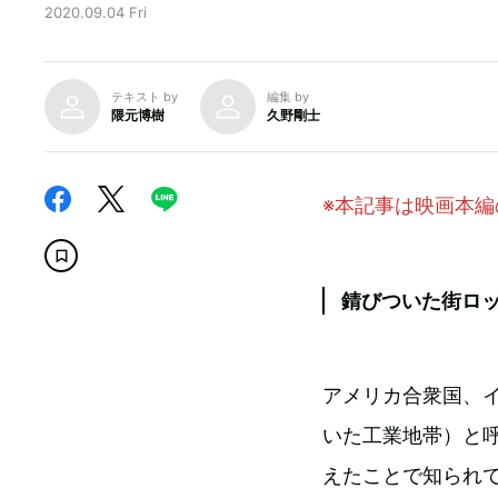
2020.09.04 Fri
テキスト by
編集 by
隈元博樹
久野剛士
※本記事は映画本
錆びついた街ロ
アメリカ合衆国、
いた工業地帯）と
えたことで知られて