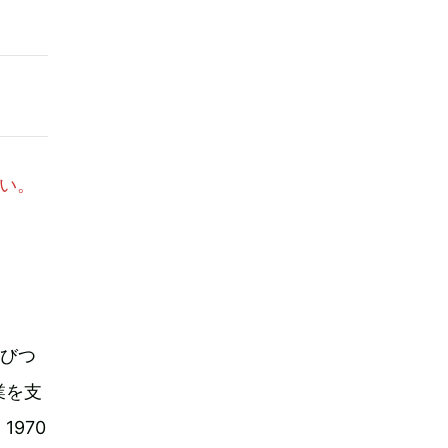
い。
錆びつ
業を支
970