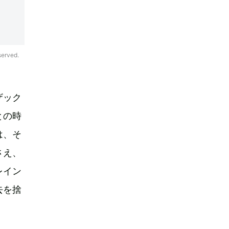
rved.
ザック
との時
は、そ
さえ、
レイン
去を捨