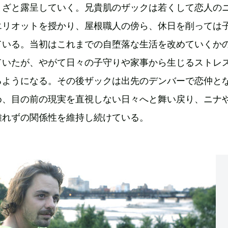
まざと露呈していく。兄貴肌のザックは若くして恋人の
エリオットを授かり、屋根職人の傍ら、休日を削っては
ている。当初はこれまでの自堕落な生活を改めていくか
ていたが、やがて日々の子守りや家事から生じるストレ
るようになる。その後ザックは出先のデンバーで恋仲と
め、目の前の現実を直視しない日々へと舞い戻り、ニナ
離れずの関係性を維持し続けている。