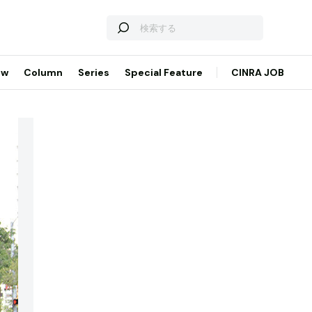
ew
Column
Series
Special Feature
CINRA JOB