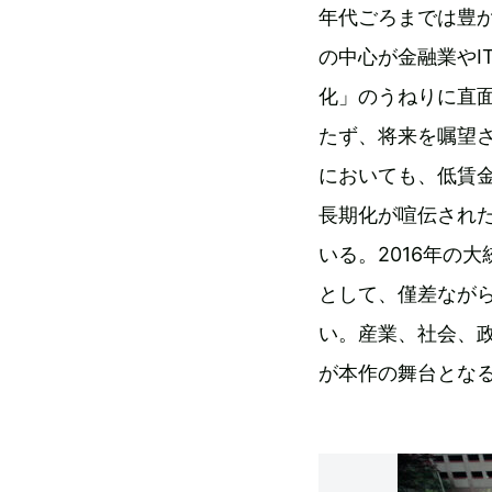
年代ごろまでは豊か
の中心が金融業やI
化」のうねりに直
たず、将来を嘱望
においても、低賃
長期化が喧伝され
いる。2016年の
として、僅差なが
い。産業、社会、
が本作の舞台とな