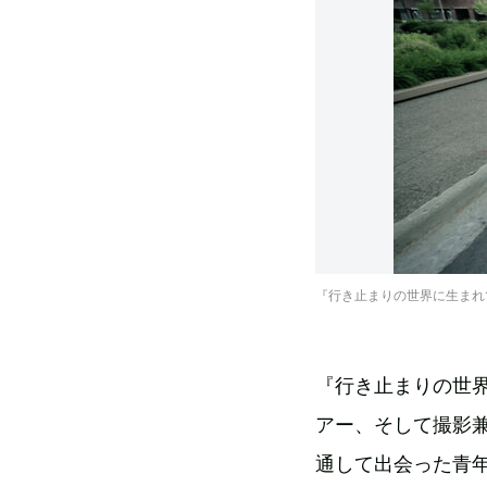
『行き止まりの世界に生まれて』 © 201
『行き止まりの世
アー、そして撮影兼
通して出会った青