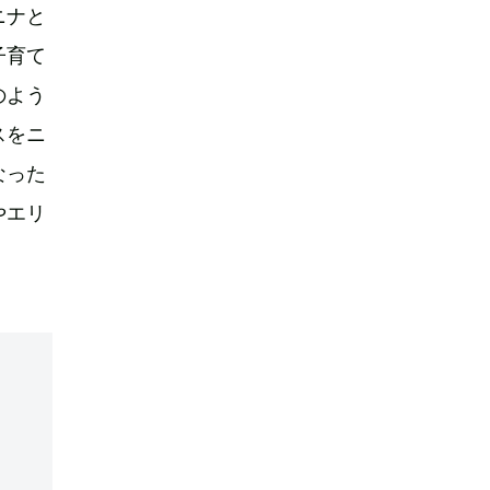
ニナと
子育て
のよう
スをニ
なった
やエリ