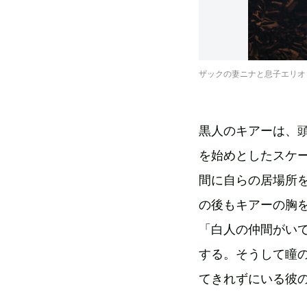
ザックの妻ニナと息子エリオット『行き止
黒人のキアーは、
を始めとしたスケ
間に自らの居場所
の後もキアーの胸
「白人の仲間がい
する。そうして瞳
てきれずにいる彼