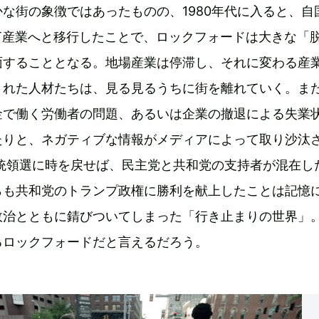
な街の象徴ではあったものの、1980年代に入ると、自
T産業へと移行したことで、ロックフォードは大きな「
面することとなる。地場産業は停滞し、それに変わる産
された人材たちは、見る見るうちに街を離れていく。ま
金で働く労働者の問題、あるいは企業の撤退による失業
たりと、ネガティブな情報がメディアによって取り沙汰
大統領選に時を戻せば、民主党と共和党の支持者が混在し
らも共和党のトランプ政権に勝利を献上したことは記憶
政治とともに錆びついてしまった「行き止まりの世界」
るロックフォードだと言えるだろう。