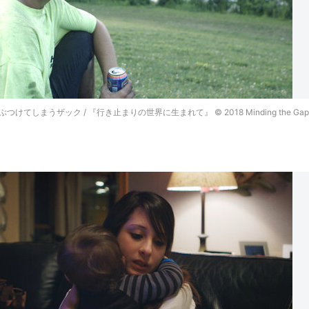
しまうザック / 『行き止まりの世界に生まれて』 © 2018 Minding the Gap LL