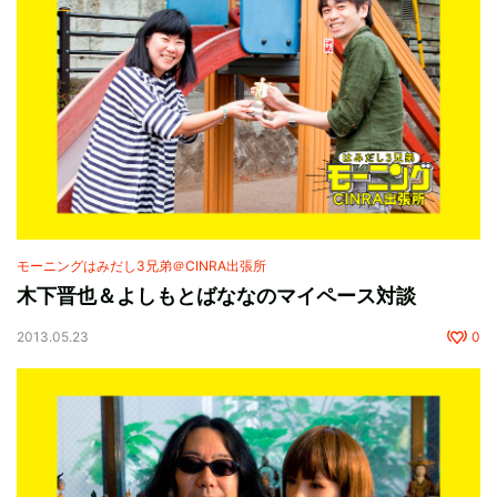
モーニングはみだし3兄弟＠CINRA出張所
木下晋也＆よしもとばななのマイペース対談
2013.05.23
0