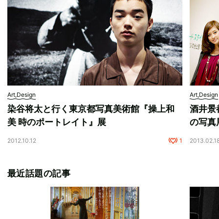
Art,Design
Art,Design
染谷将太と行く東京都写真美術館『操上和
酒井景
美 時のポートレイト』展
の写真
2012.10.12
1
2013.02.1
最近話題の記事