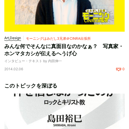
Art,Design
モーニングはみだし3兄弟＠CINRA出張所
みんな何でそんなに真面目なのかなぁ？ 写真家・
ホンマタカシが伝えるへうげ心
インタビュー・テキスト by 内田伸一
2014.02.06
0
このトピックを深ぼる