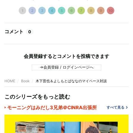
1
2
3
4
5
6
7
8
9
10
コメント
0
会員登録するとコメントを投稿できます
会員登録 / ログインページへ
HOME
Book
木下晋也＆よしもとばななのマイペース対談
このシリーズをもっと読む
モーニングはみだし3兄弟＠CINRA出張所
すべて見る