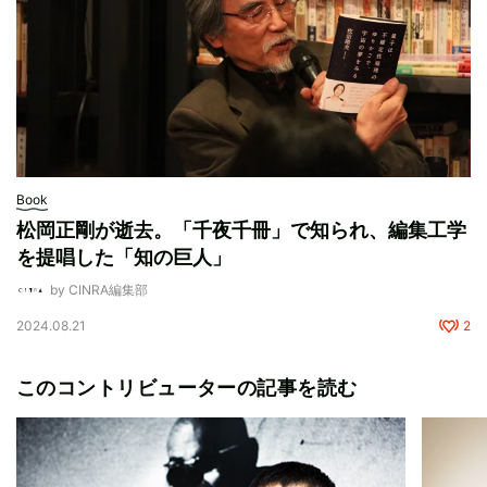
Book
松岡正剛が逝去。「千夜千冊」で知られ、編集工学
を提唱した「知の巨人」
by CINRA編集部
2024.08.21
2
このコントリビューターの記事を読む