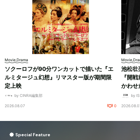
Movie,Drama
Movie,Dr
ソクーロフが90分ワンカットで描いた『エ
池松壮
ルミタージュ幻想』リマスター版が期間限
『開戦
定上映
かわせ
by CINRA編集部
by I
2026.08.07
0
2026.08.0
Special Feature