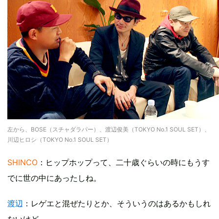
左から、BOSE（スチャダラパー）、渡辺俊美（TOKYO No.1 SOUL SET）、
川辺ヒロシ（TOKYO No.1 SOUL SET）
SHINCO
：ヒップホップって、二十歳ぐらいの時にもうす
でに世の中にあったしね。
渡辺
：レゲエと混ぜたりとか、そういうのはあるかもしれ
ないけど…。