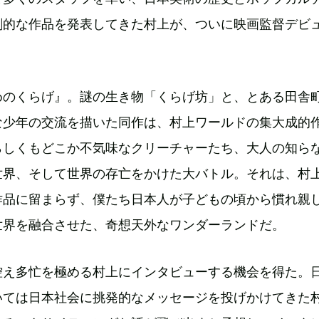
創的な作品を発表してきた村上が、ついに映画監督デビ
めのくらげ』。謎の生き物「くらげ坊」と、とある田舎
な少年の交流を描いた同作は、村上ワールドの集大成的
らしくもどこか不気味なクリーチャーたち、大人の知ら
世界、そして世界の存亡をかけた大バトル。それは、村
作品に留まらず、僕たち日本人が子どもの頃から慣れ親
世界を融合させた、奇想天外なワンダーランドだ。
控え多忙を極める村上にインタビューする機会を得た。
いては日本社会に挑発的なメッセージを投げかけてきた