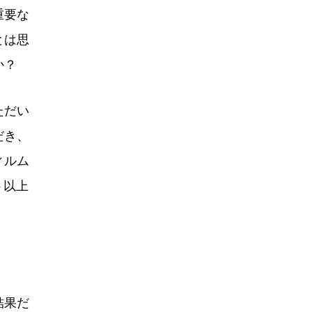
重要な
とは思
か？
ただい
だき、
ィルム
ト以上
結果だ