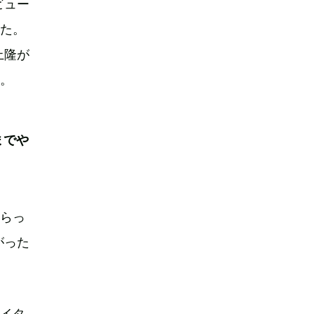
ビュー
った。
上隆が
た。
までや
てらっ
がった
エイタ