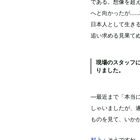
である。想像を超
へと向かったが…
日本人として生き
追い求める見果て
現場のスタッフ
りました。
―最近まで「本当
しゃいましたが、
ものを見て、いか
村上
：そうですね