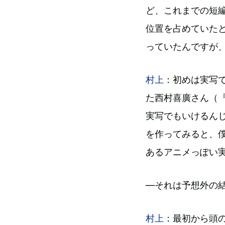
ど、これまでの短
位置を占めていた
っていたんですが
村上
：初めは実写
た西村喜廣さん（
実写でもいけるん
を作ってみると、僕
あるアニメっぽい
―それは予想外の
村上
：最初から頭