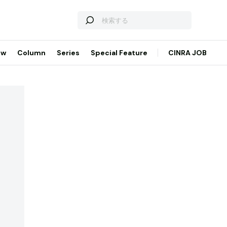
ew
Column
Series
Special Feature
CINRA JOB