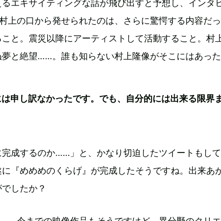
えるエキサイティングな話が飛び出すと予想し、インタ
…村上の口から発せられたのは、さらに驚愕する内容だ
ること。震災以降にアーティストして活動すること。村
ぬ夢と絶望……。誰も知らない村上隆像がそこにはあっ
には申し訳なかったです。でも、自分的には出来る限界
に完成するのか……」と、かなり切迫したツイートもし
遂に『めめめのくらげ』が完成したそうですね。出来あ
がでしたか？
……。今までの映像作品もそうですけど、異分野のクリ