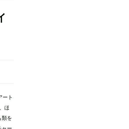
イ
アート
で、ほ
も類を
チャー