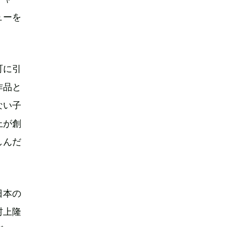
ューを
町に引
作品と
ない子
上が創
しんだ
日本の
村上隆