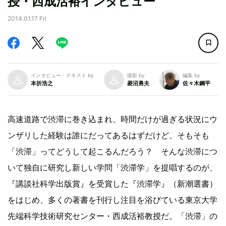
授・西成活裕インタビュー
2014.01.17 Fri
インタビュー・テキスト by
撮影 by
編集 by
本折浩之
菱沼勇夫
佐々木鋼平
高速道路で渋滞に巻き込まれ、時間だけが過ぎる状況にウ
ンザリした経験は誰にだってあるはずだけど、そもそも
「渋滞」ってどうして起こるんだろう？ そんな渋滞につ
いて独自に研究し新しい学問「渋滞学」を提唱するのが、
『講談社科学出版賞』を受賞した『渋滞学』（新潮選書）
をはじめ、多くの著書を刊行し注目を浴びている東京大学
先端科学技術研究センター・西成活裕教授だ。「渋滞」の