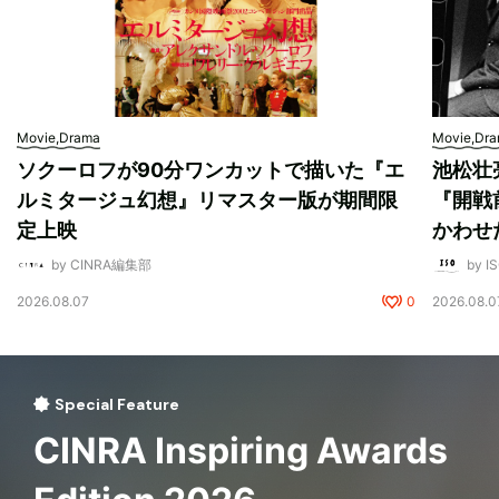
Movie,Drama
Movie,Dr
ソクーロフが90分ワンカットで描いた『エ
池松壮
ルミタージュ幻想』リマスター版が期間限
『開戦
定上映
かわせ
by CINRA編集部
by I
2026.08.07
0
2026.08.0
Special Feature
CINRA Inspiring Awards