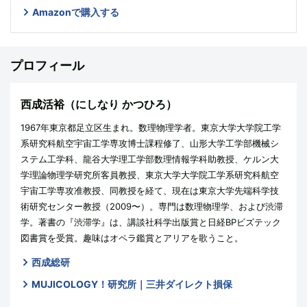
Amazonで購入する
プロフィール
西成活裕（にしなり かつひろ）
1967年東京都足立区生まれ。数理物理学者。東京大学大学院工学
系研究科航空宇宙工学専攻博士課程修了、山形大学工学部機械シ
ステム工学科、龍谷大学理工学部数理情報学科助教授、ケルン大
学理論物理学研究所客員教授、東京大学大学院工学系研究科航空
宇宙工学専攻准教授、同教授を経て、現在は東京大学先端科学技
術研究センター教授（2009〜）。専門は数理物理学、および渋滞
学。著書の『渋滞学』は、講談社科学出版賞と日経BPビズテック
図書賞を受賞。趣味はオペラ鑑賞とアリアを歌うこと。
西成総研
MUJICOLOGY！研究所｜三井ダイレクト損保