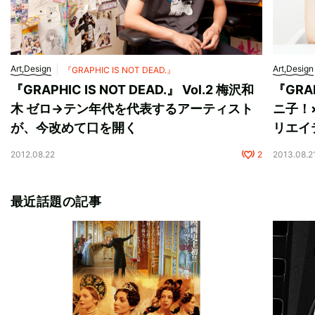
Art,Design
Art,Design
『GRAPHIC IS NOT DEAD.』
『GRAPHIC IS NOT DEAD.』 Vol.2 梅沢和
『GRAP
木 ゼロ→テン年代を代表するアーティスト
ニ子！
が、今改めて口を開く
リエイ
2012.08.22
2
2013.08.2
最近話題の記事