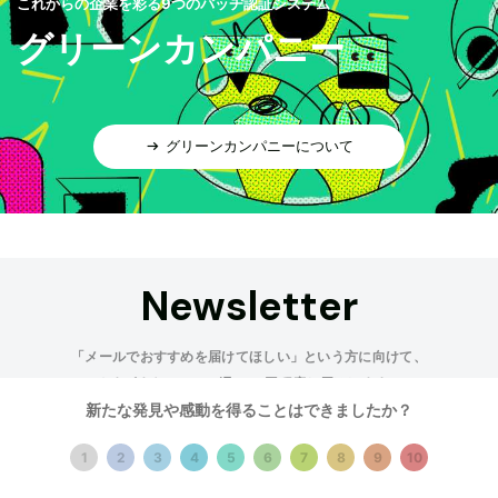
これからの企業を彩る9つのバッヂ認証システム
グリーンカンパニー
グリーンカンパニーについて
Newsletter
「メールでおすすめを届けてほしい」という方に向けて、
さまざまなテーマで週3〜4回程度お届けします。
新たな発見や感動を得ることはできましたか？
受け取る
1
2
3
4
5
6
7
8
9
10