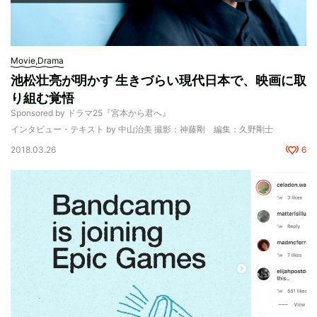
Movie,Drama
池松壮亮が明かす 生きづらい現代日本で、映画に取
り組む覚悟
Sponsored by ドラマ25『宮本から君へ』
インタビュー・テキスト by 中山治美 撮影：神藤剛 編集：久野剛士
2018.03.26
6