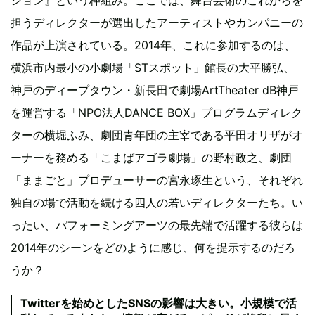
担うディレクターが選出したアーティストやカンパニーの
作品が上演されている。2014年、これに参加するのは、
横浜市内最小の小劇場「STスポット」館長の大平勝弘、
神戸のディープタウン・新長田で劇場ArtTheater dB神戸
を運営する「NPO法人DANCE BOX」プログラムディレク
ターの横堀ふみ、劇団青年団の主宰である平田オリザがオ
ーナーを務める「こまばアゴラ劇場」の野村政之、劇団
「ままごと」プロデューサーの宮永琢生という、それぞれ
独自の場で活動を続ける四人の若いディレクターたち。い
ったい、パフォーミングアーツの最先端で活躍する彼らは
2014年のシーンをどのように感じ、何を提示するのだろ
うか？
Twitterを始めとしたSNSの影響は大きい。小規模で活