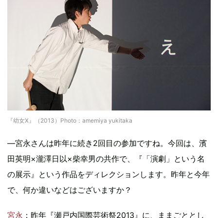
『幼女X』（2013）Photo：amemiya yukitaka
―宮永さんは昨年に続き2回目の参加ですね。今回は、濱
田英明×瀧澤日以×柴幸男の共作で、『「演劇」という名
の展示』という作品をディレクションします。昨年と今年
で、何か違いなどはございますか？
宮永
：昨年『瀬戸内国際芸術祭2013』に、ままごととし