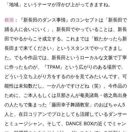
「地域」というテーマが浮かび上がってきますね。
横堀
：『新長田のダンス事情』のコンセプトは「新長田で
踊る人に会いにいく」。新長田でやっていることは、新長
田でやるからこそ成立する。これまでは「観たかったら新
長田まで来てください」というスタンスでやってきまし
た。でも今作品では、新長田というローカルな文脈で丁寧
に作ったものが、『TPAM』という広がりのある場所で、
どういう立ち上がり方をするのかを見てみたいんです。可
能性は未知数だし、一か八かですけどね（笑）。今作品の
ために、ご本人もしくは旦那さんが奄美諸島・徳之島出身
の人たちで集まった「藤田幸子舞踊教室」のおばちゃん5
人と、在日コリアンでプロとしても活躍しているダンサー
とミュージシャン。そして、DANCE BOXの近くでミャン