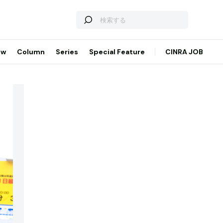
ew
Column
Series
Special Feature
CINRA JOB