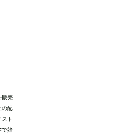
を販売
上の配
ィスト
本で始