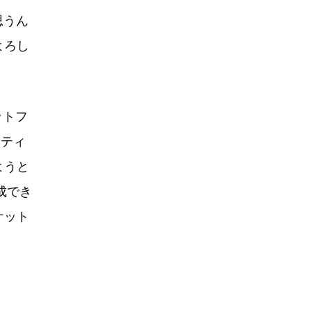
思うん
よろし
ットフ
ーティ
ようと
成でき
ケット