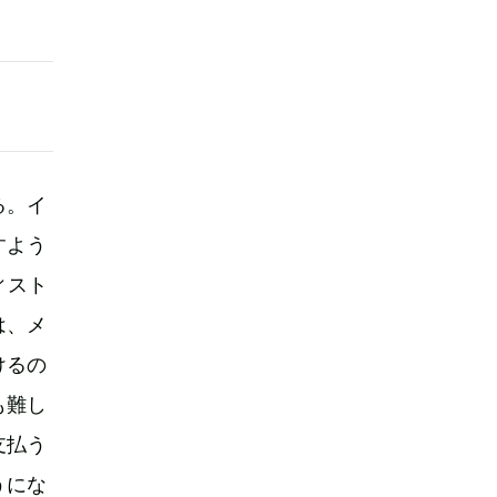
る。イ
すよう
ィスト
は、メ
けるの
も難し
支払う
うにな