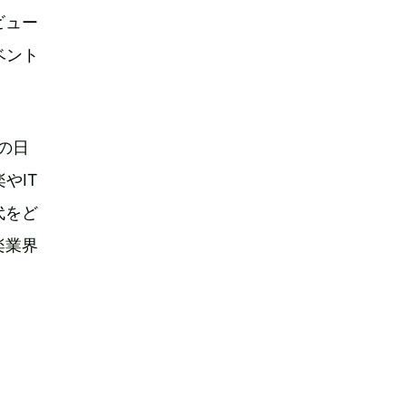
ビュー
ベント
Eの日
やIT
代をど
楽業界