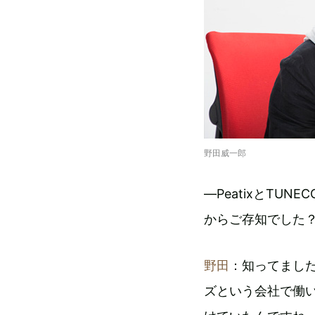
野田威一郎
―PeatixとTU
からご存知でした
野田
：知ってまし
ズという会社で働