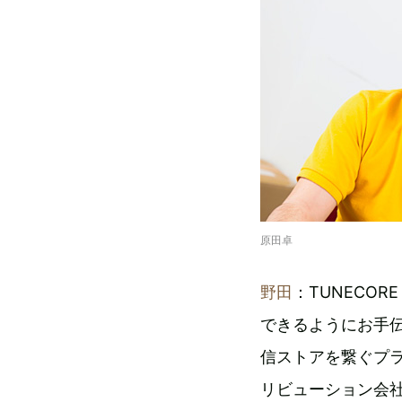
原田卓
野田
：TUNECO
できるようにお手
信ストアを繋ぐプ
リビューション会