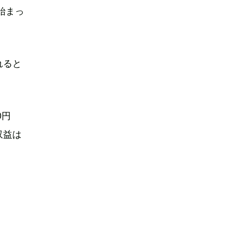
ら始まっ
れると
0円
収益は