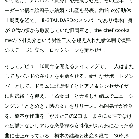
やり遂げ、アルバム『変身』を完成させた。その翌年、リ
ーダーの橋本絵莉子が結婚・出産を発表。約1年の活動休
止期間を経て、Hi-STANDARDのメンバーであり橋本自身
が10代の頃から敬愛していた恒岡章と、the chef cooks
meの下村亮介という男性二人を迎え入れた新体制で復帰
のステージに立ち、ロックシーンを驚かせた。
そしてデビュー10周年を迎えるタイミングで、二人はまた
してもバンドの在り方を更新させる。新たなサポートメン
バーとして、ドラムに北野愛子とピアノ＆シンセサイザー
に世武裕子を迎え、「乙女団」と命名した編成でニューシ
ングル『ときめき / 隣の女』をリリース。福岡晃子が作詞
を、橋本が作曲を手がけたこの2曲は、まさに女性でなけ
れば描けないリアルな恋愛観や女性像があらわになった楽
曲に仕上がっている。橋本の結婚と出産を経て、30代を