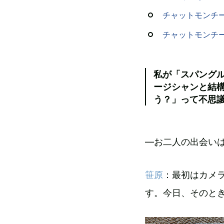
チャットモンチ
チャットモンチ
私が「スパング
ージシャンと結
う？」って不思
―お二人の出会い
笹原
：最初はカメ
す。今日、そのと