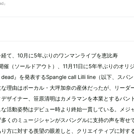
ead』
経て、10月に5年ぶりのワンマンライブを恵比寿
にて開催（ソールドアウト）、11月11日に5年半ぶりのオリ
 dead』を発表するSpangle call Lilli line（以下、スパ
主な理由はボーカル・大坪加奈の産休だったが、リーダ
クデザイナー、笹原清明はカメラマンを本業とするバン
スな活動姿勢はデビュー時より終始一貫している。メジ
ず多くのミュージシャンがスパングルに支持の声を寄せ
あり方に対する羨望の眼差しと、クリエイティブに対す