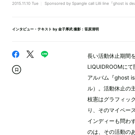
2015.11.10 Tue
Sponsored by Spangle call Lilli line『ghost is d
インタビュー・テキスト by
金子厚武
撮影：笹原清明
長い活動休止期間を
LIQUIDROOM
アルバム『ghost is
ル）。活動休止の
枝憲はグラフィッ
り、そのマイペー
インディーも問わ
のは、その活動の