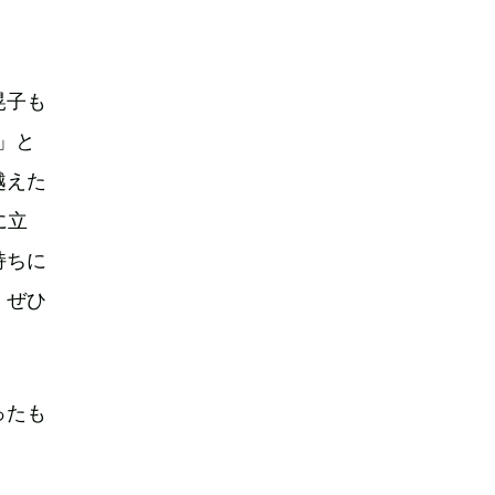
晃子も
」と
越えた
に立
持ちに
、ぜひ
ったも