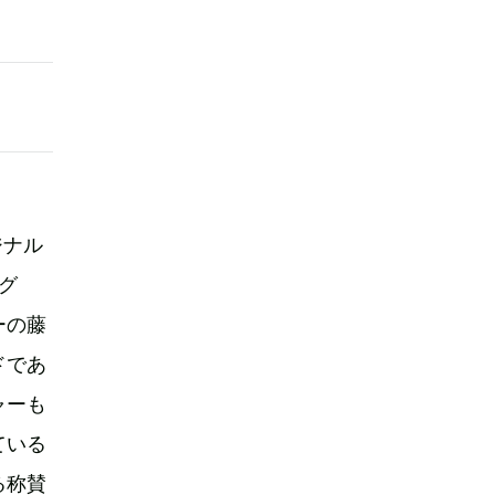
ジナル
ング
ーの藤
ドであ
ャーも
ている
る称賛