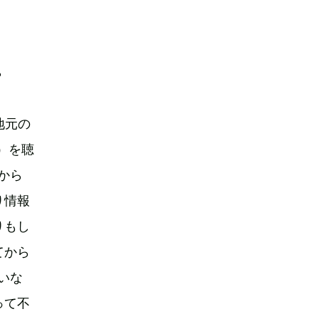
？
地元の
ム）を聴
から
り情報
りもし
てから
いな
って不