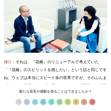
樋口
：それは、『花椿』のリニューアルで考えていた
「『花椿』のスピリットを残したい」という話と同じです
ね。ウェブは本当にスピード命の世界ですが、そのぶんま
がいものの情報もいっぱい混じっている。『花椿』は速報
新たな発見や感動を得ることはできましたか？
性では他のメディアは太刀打ちできないけれど、そういう
環境のなかで「『花椿』だったら信用してもいいな」と思
1
2
3
4
5
6
7
8
9
10
われる存在になりたいと思っています。中身の正しさや濃