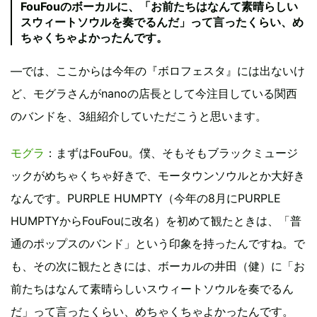
FouFouのボーカルに、「お前たちはなんて素晴らしい
スウィートソウルを奏でるんだ」って言ったくらい、め
ちゃくちゃよかったんです。
―では、ここからは今年の『ボロフェスタ』には出ないけ
ど、モグラさんがnanoの店長として今注目している関西
のバンドを、3組紹介していただこうと思います。
モグラ
：まずはFouFou。僕、そもそもブラックミュージ
ックがめちゃくちゃ好きで、モータウンソウルとか大好き
なんです。PURPLE HUMPTY（今年の8月にPURPLE
HUMPTYからFouFouに改名）を初めて観たときは、「普
通のポップスのバンド」という印象を持ったんですね。で
も、その次に観たときには、ボーカルの井田（健）に「お
前たちはなんて素晴らしいスウィートソウルを奏でるん
だ」って言ったくらい、めちゃくちゃよかったんです。