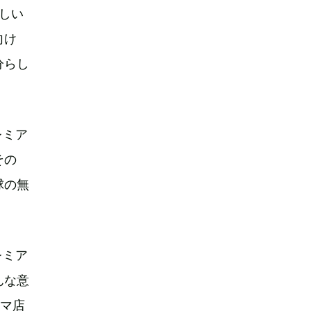
しい
向け
分らし
レミア
その
球の無
レミア
んな意
スマ店