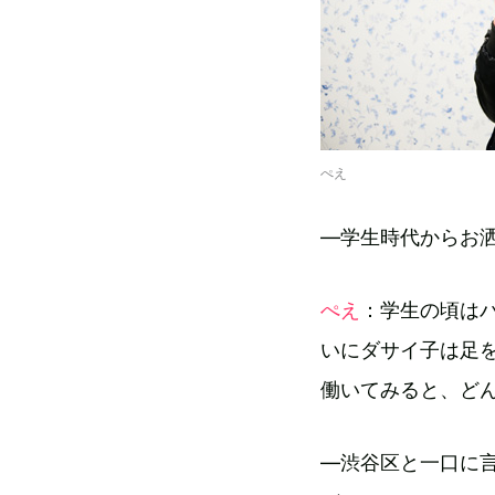
ぺえ
―学生時代からお
ぺえ
：学生の頃は
いにダサイ子は足
働いてみると、ど
―渋谷区と一口に