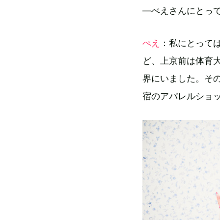
―ぺえさんにとっ
ぺえ
：私にとって
ど、上京前は体育
界にいました。そ
宿のアパレルショ