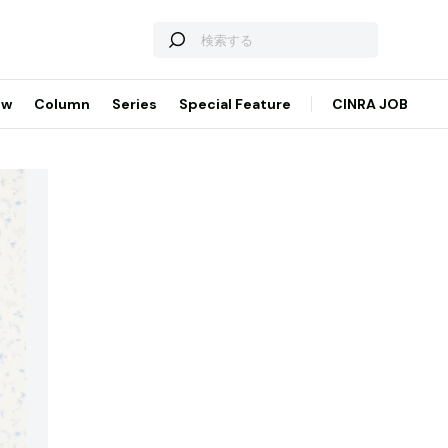
ew
Column
Series
Special Feature
CINRA JOB