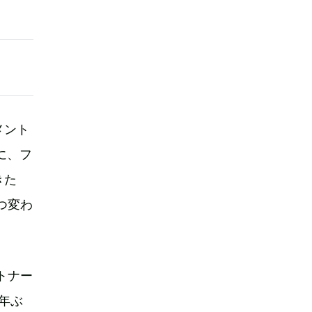
メント
に、フ
きた
つ変わ
トナー
年ぶ