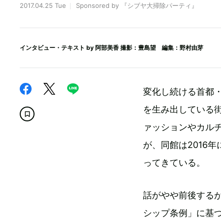
2017.04.25 Tue
Sponsored by 『シブヤ大掃除パーティ』
インタビュー・テキスト by
阿部美香
撮影：豊島望 編集：野村由芽
変化し続ける首都
を生み出している街
ァッションやカル
が、同館は2016
ってきている。
話がやや前後するが
シップ条例」に基づ