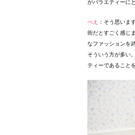
がバラエティーに
ぺえ
：そう思いま
街だとすごく感じ
なファッションを
そういう方が多い
ティーであること