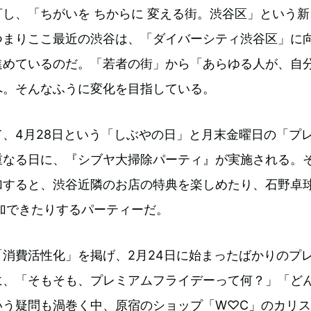
し、「ちがいを ちからに 変える街。渋谷区」という新
つまりここ最近の渋谷は、「ダイバーシティ渋谷区」に
進めているのだ。「若者の街」から「あらゆる人が、自
へ。そんなふうに変化を目指している。
、4月28日という「しぶやの日」と月末金曜日の「プ
重なる日に、『シブヤ大掃除パーティ』が実施される。
加すると、渋谷近隣のお店の特典を楽しめたり、石野卓
加できたりするパーティーだ。
消費活性化」を掲げ、2月24日に始まったばかりのプ
に、「そもそも、プレミアムフライデーって何？」「ど
いう疑問も渦巻く中、原宿のショップ「W♡C」のカリ