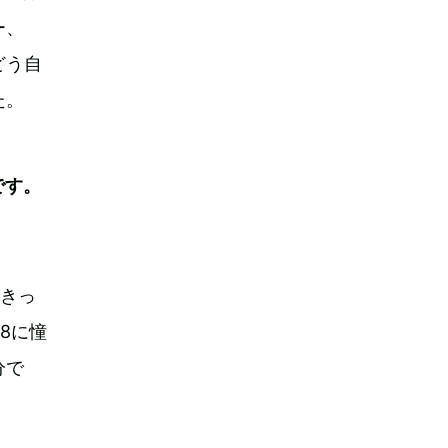
ー、
どう自
た。
です。
をきっ
8に憧
分で