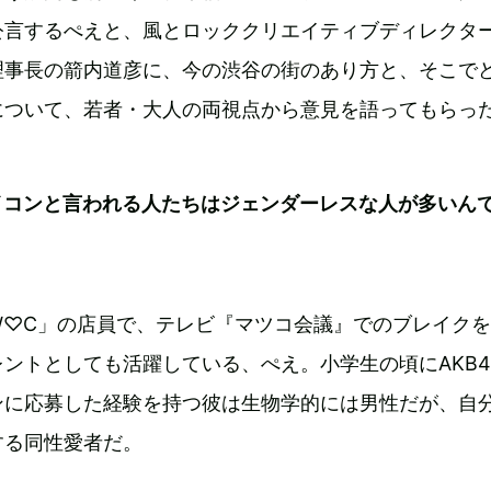
公言するぺえと、風とロッククリエイティブディレクタ
理事長の箭内道彦に、今の渋谷の街のあり方と、そこで
について、若者・大人の両視点から意見を語ってもらっ
イコンと言われる人たちはジェンダーレスな人が多いん
W♡C」の店員で、テレビ『マツコ会議』でのブレイク
ントとしても活躍している、ぺえ。小学生の頃にAKB4
ンに応募した経験を持つ彼は生物学的には男性だが、自
する同性愛者だ。