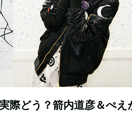
実際どう？箭内道彦＆ぺえ