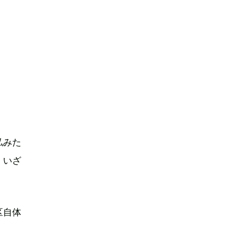
私みた
、いざ
区自体