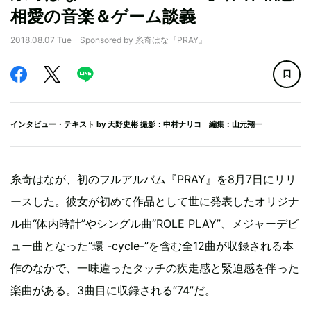
相愛の音楽＆ゲーム談義
2018.08.07 Tue
Sponsored by 糸奇はな『PRAY』
インタビュー・テキスト by
天野史彬
撮影：中村ナリコ 編集：山元翔一
糸奇はなが、初のフルアルバム『PRAY』を8月7日にリリ
ースした。彼女が初めて作品として世に発表したオリジナ
ル曲“体内時計”やシングル曲“ROLE PLAY”、メジャーデビ
ュー曲となった“環 -cycle-”を含む全12曲が収録される本
作のなかで、一味違ったタッチの疾走感と緊迫感を伴った
楽曲がある。3曲目に収録される“74”だ。