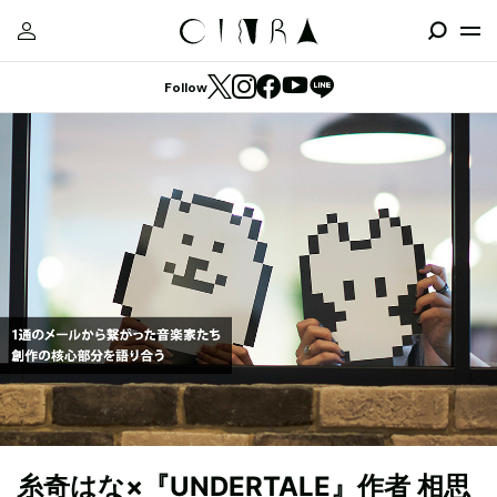
Follow
糸奇はな×『UNDERTALE』作者 相思