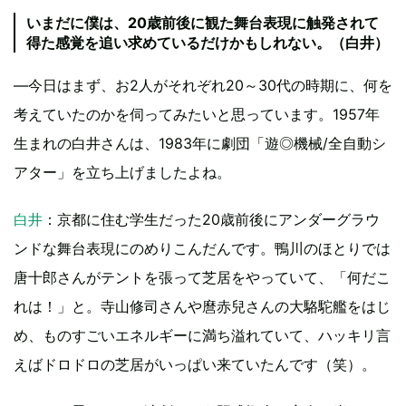
いまだに僕は、20歳前後に観た舞台表現に触発されて
得た感覚を追い求めているだけかもしれない。（白井）
—今日はまず、お2人がそれぞれ20～30代の時期に、何を
考えていたのかを伺ってみたいと思っています。1957年
生まれの白井さんは、1983年に劇団「遊◎機械/全自動シ
アター」を立ち上げましたよね。
白井
：京都に住む学生だった20歳前後にアンダーグラウ
ンドな舞台表現にのめりこんだんです。鴨川のほとりでは
唐十郎さんがテントを張って芝居をやっていて、「何だこ
れは！」と。寺山修司さんや麿赤兒さんの大駱駝艦をはじ
め、ものすごいエネルギーに満ち溢れていて、ハッキリ言
えばドロドロの芝居がいっぱい来ていたんです（笑）。