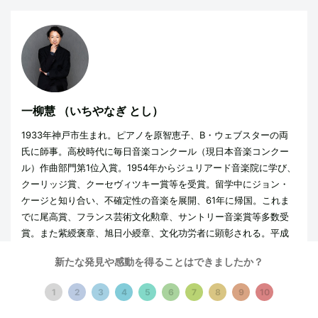
一柳慧
（いちやなぎ とし）
1933年神戸市生まれ。ピアノを原智恵子、B・ウェブスターの両
氏に師事。高校時代に毎日音楽コンクール（現日本音楽コンクー
ル）作曲部門第1位入賞。1954年からジュリアード音楽院に学び、
クーリッジ賞、クーセヴィツキー賞等を受賞。留学中にジョン・
ケージと知り合い、不確定性の音楽を展開、61年に帰国。これま
でに尾高賞、フランス芸術文化勲章、サントリー音楽賞等多数受
賞。また紫綬褒章、旭日小綬章、文化功労者に顕彰される。平成
28年度には第65回尾高賞、日本芸術院賞、及び恩賜賞を受賞。平
新たな発見や感動を得ることはできましたか？
成30年秋、文化勲章を受章。現在、日本・フィンランド新音楽協
会理事長、神奈川芸術文化財団芸術総監督。（プロフィール写真
1
2
3
4
5
6
7
8
9
10
撮影：Koh Okabe）