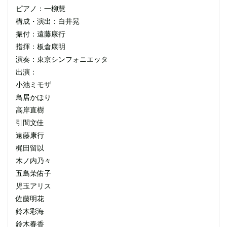
ピアノ：一柳慧
構成・演出：白井晃
振付：遠藤康行
指揮：板倉康明
演奏：東京シンフォニエッタ
出演：
小池ミモザ
鳥居かほり
高岸直樹
引間文佳
遠藤康行
梶田留以
木ノ内乃々
五島茉佑子
児玉アリス
佐藤明花
鈴木彩海
鈴木春香