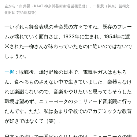
左から：白井晃（KAAT 神奈川芸術劇場 芸術監督）、一柳慧（神奈川芸術文
化財団 芸術総監督）
—いずれも舞台表現の革命児の方々ですね。既存のフレー
ムが壊れていく面白さは、1933年に生まれ、1954年に渡
米された一柳さんが味わっていたものに近いのではないで
しょうか。
一柳
：敗戦後、焼け野原の日本で、電気やガスはもちろ
ん、食べるものさえない中で生きていました。楽器もなけ
れば楽譜もないので、音楽をやりたいと思ってもそうした
環境は望めず、ニューヨークのジュリアード音楽院に行っ
たんです。ただ、私はあまり学校でのアカデミックな教育
が好きではなくて（笑）。
日本との違いで一番ビックリしたのは、ニューヨークの街