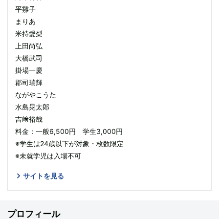
平雛子
まりあ
米持愛梨
上田尚弘
大橋武司
掛場一慶
郡司瑞輝
ながやこうた
水島晃太郎
吉﨑裕哉
料金：一般6,500円 学生3,000円
※学生は24歳以下が対象・枚数限定
※未就学児は入場不可
サイトを見る
プロフィール