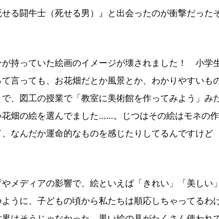
死せる闘牛士（死せる男）』と出会ったのが衝撃だった
分が持っていた絵画のイメージが壊されました！ 小学
って言っても、お花畑だとか風景とか、わかりやすいも
うで、図工の授業で「教室に美術館を作ってみよう」み
い花畑の絵を選んでました……。じつはその絵はモネの
て、なんだか運命的なものを感じたりしてるんですけど
育やメディアの影響で、絵といえば「きれい」「美しい
つように、子どもの頃から私たちは順応しちゃってるわ
世界はそうじゃなかった。黒い絵の具がたくさん使われ