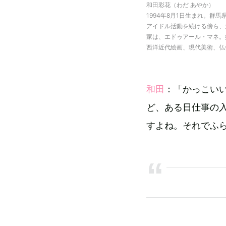
和田彩花（わだ あやか）
1994年8月1日生まれ。群馬県
アイドル活動を続ける傍ら、
家は、エドゥアール・マネ。
西洋近代絵画、現代美術、仏
和田
：「かっこい
ど、ある日仕事の
すよね。それでふ