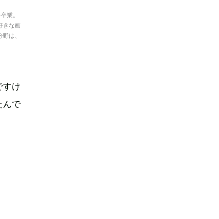
を卒業。
好きな画
分野は、
ですけ
たんで