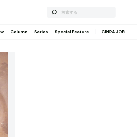
ew
Column
Series
Special Feature
CINRA JOB