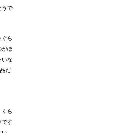
そうで
生ぐら
のがほ
たいな
作品だ
」くら
けです
てい