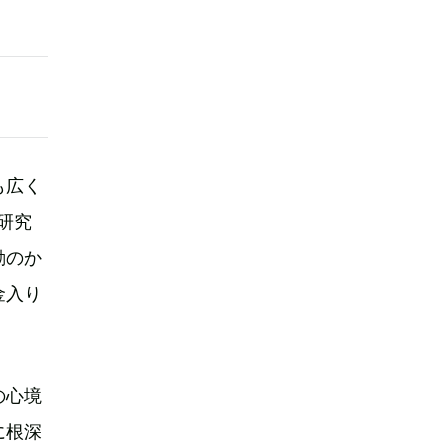
も広く
研究
動のか
金入り
の心境
に根深