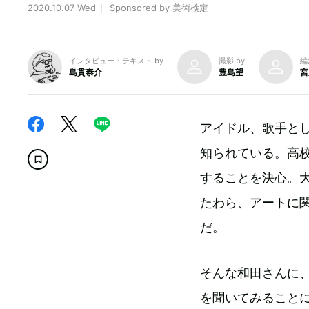
2020.10.07 Wed
Sponsored by 美術検定
インタビュー・テキスト by
撮影 by
編
島貫泰介
豊島望
宮
アイドル、歌手と
知られている。高
することを決心。
たわら、アートに
だ。
そんな和田さんに
を聞いてみること