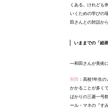
くある。けれども
いくための学びの
田さんとの対話か
いままでの「絵
―和田さんが美術
和田
：高校1年生
かかることが多く
ばかりの三菱一号
ール・マネの『す