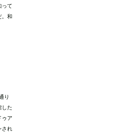
知って
だ。和
通り
館した
ドゥア
ンされ