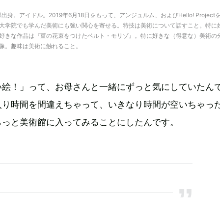
出身。アイドル。2019年6月18日をもって、アンジュルム、およびHello! Project
大学院でも学んだ美術にも強い関心を寄せる。特技は美術について話すこと。特に
好きな作品は『菫の花束をつけたベルト・モリゾ』。特に好きな（得意な）美術の
像。趣味は美術に触れること。
い絵！」って、お母さんと一緒にずっと気にしていたん
入り時間を間違えちゃって、いきなり時間が空いちゃっ
らっと美術館に入ってみることにしたんです。