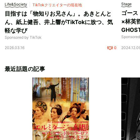
Stage
Life&Society
TikTokクリエイターの現在地
ゴース
目指すは「物知りお兄さん」。あきとんと
×林英
ん、紙上健吾、井上響がTikTokに放つ、気
GHO
軽な学び
Sponso
Sponsored by TikTok
2026.03.16
0
2024.12.0
最近話題の記事