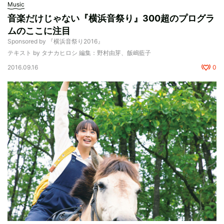
Music
音楽だけじゃない『横浜音祭り』300超のプログラ
ムのここに注目
Sponsored by 『横浜音祭り2016』
テキスト by タナカヒロシ 編集：野村由芽、飯嶋藍子
2016.09.16
0