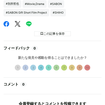
#別所哲也
#Movie,Drama
#SABON
#SABON Gift Short Film Project
#SHIHO
この記事を保存
フィードバック
0
新たな発見や感動を得ることはできましたか？
1
2
3
4
5
6
7
8
9
10
コメント
0
会員登録するとコメントを投稿できます