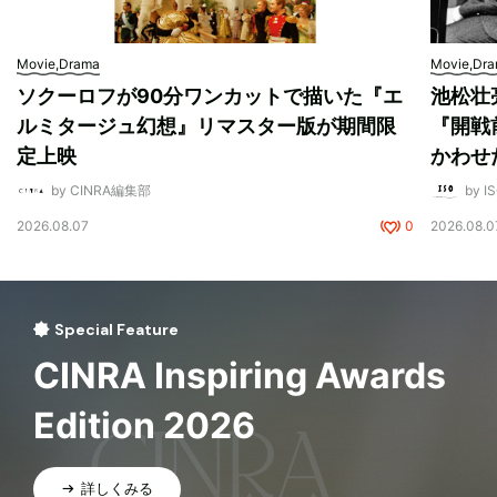
Movie,Drama
Movie,Dr
ソクーロフが90分ワンカットで描いた『エ
池松壮
ルミタージュ幻想』リマスター版が期間限
『開戦
定上映
かわせ
by CINRA編集部
by I
2026.08.07
0
2026.08.0
Special Feature
CINRA Inspiring Awards
Edition 2026
詳しくみる