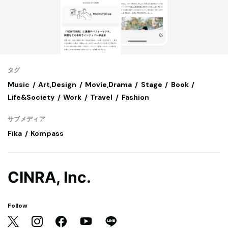
タグ
Music
Art,Design
Movie,Drama
Stage
Book
Life&Society
Work
Travel
Fashion
サブメディア
Fika
Kompass
CINRA, Inc.
Follow