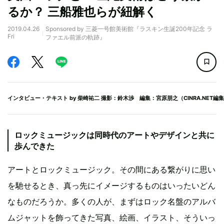
るか？ 三船雅也らが紐解く
2019.04.26
Sponsored by 三菱一号館美術館『ラスキン生誕200年記念 ラ
Fri
ファエル前派の軌跡』
インタビュー・テキスト by
柴崎祐二
撮影：鈴木渉 編集：宮原朋之（CINRA.NET編
ロックミュージックは同時代のアートやデザインと共に
歩んできた
アートとロックミュージック。その間にある繋がりに思い
を馳せるとき、真っ先にイメージするものはいったいどん
なものだろうか。多くの人が、まずはロック名盤のアルバ
ムジャットを飾ってきた写真、絵画、イラスト、そういっ