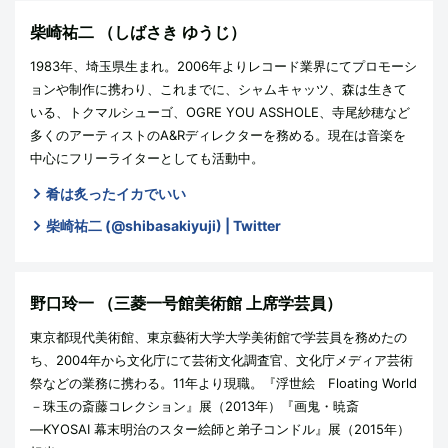
柴崎祐二
（しばさき ゆうじ）
1983年、埼玉県生まれ。2006年よりレコード業界にてプロモーシ
ョンや制作に携わり、これまでに、シャムキャッツ、森は生きて
いる、トクマルシューゴ、OGRE YOU ASSHOLE、寺尾紗穂など
多くのアーティストのA&Rディレクターを務める。現在は音楽を
中心にフリーライターとしても活動中。
肴は炙ったイカでいい
柴崎祐二 (@shibasakiyuji) | Twitter
野口玲一
（三菱一号館美術館 上席学芸員）
東京都現代美術館、東京藝術大学大学美術館で学芸員を務めたの
ち、2004年から文化庁にて芸術文化調査官、文化庁メディア芸術
祭などの業務に携わる。11年より現職。『浮世絵 Floating World
－珠玉の斎藤コレクション』展（2013年）『画鬼・暁斎
―KYOSAI 幕末明治のスター絵師と弟子コンドル』展（2015年）