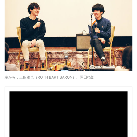
左から：三船雅也（ROTH BART BARON）、岡田拓郎