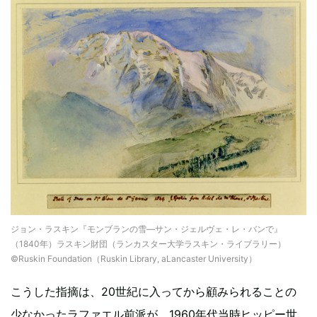
ジョン・ラスキン『モンブランの雪―サン・ジェルヴェ・レ・バンで』
（1840年）ラスキン財団（ランカスター大学ラスキン・ライブラリー）
©Ruskin Foundation（Ruskin Library, aLancaster University）
こうした指摘は、20世紀に入ってから顧みられることの
少なかったラファエル前派が、1960年代当時ヒッピー世