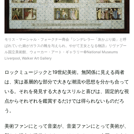
モリス・マーシャル・フォークナー商会『シンデレラ―「灰かぶり姫」と呼
ばれていた娘がガラスの靴を与えられ、やがて王女となる物語』リヴァプー
ル国立美術館、ウォーカー・アート・ギャラリー©National Museums
Liverpool, Walker Art Gallery
ロックミュージックと19世紀美術。無関係に見える両者
は、実は基層的な部分で大きな潮流や思想を分かち合って
いる。それを発見する大きなスリルと喜びは、固定的な視
点からそれぞれを鑑賞するだけでは得られないものだろ
う。
美術ファンにとって音楽が、音楽ファンにとって美術が、