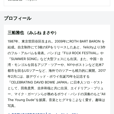
プロフィール
三船雅也
（みふね まさや）
1987年、東京世田谷区生まれ。2009年にROTH BART BARON を
結成。自主制作にて3枚のEPをリリースしたあと、felicityより3作
のフル・アルバムを発表。バンドは『FUJI ROCK FESTIVAL』や
『SUMMER SONIC』など大型フェスにも出演。また、中国・台
湾・モンゴルを回るアジア・ツアーや、NYやボストンなど北米7
都市を回るUSツアーなど、海外でのツアーも精力的に展開。2017
年2月には、故デヴィッド・ボウイ生誕70年を記念する
『CELEBRATING DAVID BOWIE JAPAN』に日本人ソロ・ゲスト
として、田島貴男、吉井和哉と共に出演、エイドリアン・ブリュ
ー、マイク・ガーソンらが務めるボウイ・バンドの演奏のもと“All
The Young Dude”を披露。音楽とヒグマをこよなく愛す。趣味は
写真。