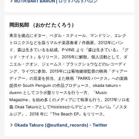
ROTH BART BARON | ロットバルトバロン
岡田拓郎
（おかだ たくろう）
東京を拠点にギター、ペダル・スティール、マンドリン、エレク
トロニクスなどを扱うマルチ楽器奏者 / 作曲家。2012年にバン
ド、森は生きているを結成。P-VINE より『森は生きている』『グ
ッド・ナイト』をリリース。2015年に解散。個人活動として、ダ
ニエル・クオン、ジェームス・ブラックショウなどのレコーディ
ング、ライヴに参加。2015年には菊地健雄監督の映画「ディアー
ディアー」の音楽を担当、また映画『PARKS パークス』への楽曲
提供や South Penguin の作品プロデュース、okada takuro＋
duenn としてコラボ盤リリースを行う一方、「Music
Magazine」を始め多くのメディアにて執筆も行う。2017年ソロ名
義 Okaa TakuroとしてHostessからデビュー・アルバム『ノスタ
ルジア』、2018 年に『The Beach EP』をリリース。
Okada Takuro (@outland_records) - Twitter