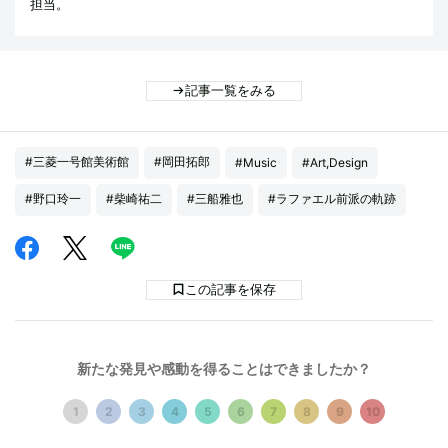
担当。
記事一覧をみる
#三菱一号館美術館
#岡田拓郎
#Music
#Art,Design
#野口玲一
#柴崎祐二
#三船雅也
#ラファエル前派の軌跡
この記事を保存
フィードバック
1
新たな発見や感動を得ることはできましたか？
新たな発見や感動を得ることはできましたか？
1
2
3
4
5
6
7
8
9
10
1
2
3
4
5
6
7
8
9
10