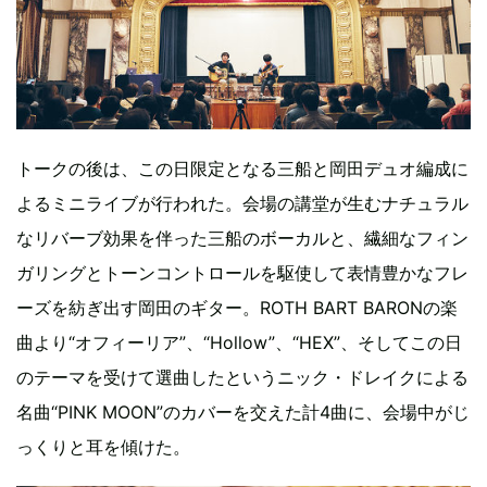
トークの後は、この日限定となる三船と岡田デュオ編成に
よるミニライブが行われた。会場の講堂が生むナチュラル
なリバーブ効果を伴った三船のボーカルと、繊細なフィン
ガリングとトーンコントロールを駆使して表情豊かなフレ
ーズを紡ぎ出す岡田のギター。ROTH BART BARONの楽
曲より“オフィーリア”、“Hollow”、“HEX”、そしてこの日
のテーマを受けて選曲したというニック・ドレイクによる
名曲“PINK MOON”のカバーを交えた計4曲に、会場中がじ
っくりと耳を傾けた。