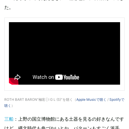
た。
ROTH BART BARON“極彩 | I G L (S)”を聴く（
Apple Musicで聴く
/
Spotifyで
聴く
）
三船
：上野の国立博物館にある土器を見るの好きなんです
けど、縄文時代も色づかいとか、パターンもすごく派手