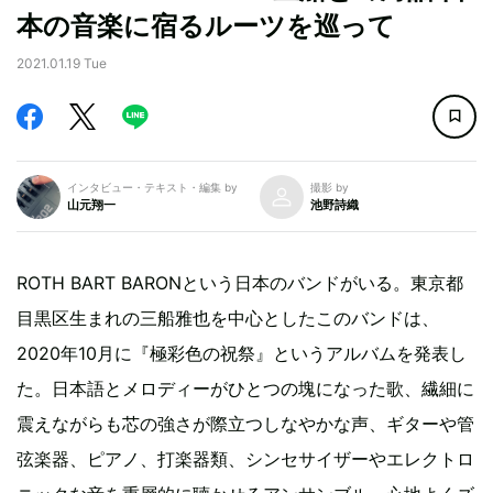
本の音楽に宿るルーツを巡って
2021.01.19 Tue
インタビュー・テキスト・編集 by
撮影 by
山元翔一
池野詩織
ROTH BART BARONという日本のバンドがいる。東京都
目黒区生まれの三船雅也を中心としたこのバンドは、
2020年10月に『極彩色の祝祭』というアルバムを発表し
た。日本語とメロディーがひとつの塊になった歌、繊細に
震えながらも芯の強さが際立つしなやかな声、ギターや管
弦楽器、ピアノ、打楽器類、シンセサイザーやエレクトロ