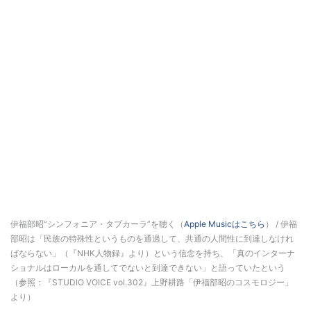
伊福部昭“シンフォニア・タプカーラ”を聴く（
Apple Musicはこちら
） / 伊福
部昭は「民族の特殊性というものを通過して、共通の人間性に到達しなけれ
ばならない」（『NHK人物録』より）という信念を持ち、「真のインターナ
ショナルはローカルを通してでないと到達できない」と語っていたという
（参照：『STUDIO VOICE vol.302』上野耕路「伊福部昭のコスモロジー」
より）