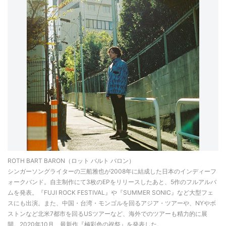
ROTH BART BARON（ロット バルト バロン）
シンガーソングライターの三船雅也が2008年に結成した日本のインディーフ
ォークバンド。自主制作にて3枚のEPをリリースしたあと、5作のフルアルバ
ムを発表。『FUJI ROCK FESTIVAL』や『SUMMER SONIC』など大型フェ
スにも出演。また、中国・台湾・モンゴルを回るアジア・ツアーや、NYやボ
ストンなど北米7都市を回るUSツアーなど、海外でのツアーも精力的に展
開。2020年10月、最新作『極彩色の祝祭』を発表した。