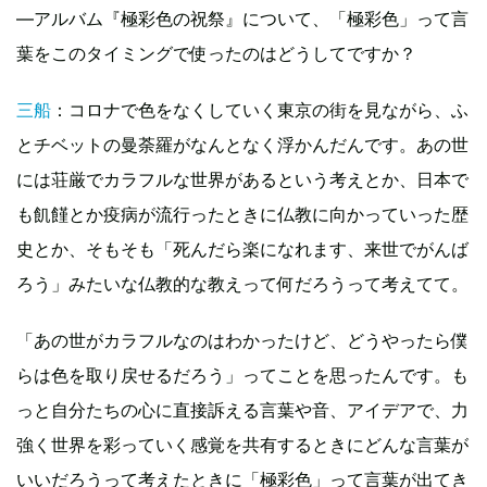
―アルバム『極彩色の祝祭』について、「極彩色」って言
葉をこのタイミングで使ったのはどうしてですか？
三船
：コロナで色をなくしていく東京の街を見ながら、ふ
とチベットの曼荼羅がなんとなく浮かんだんです。あの世
には荘厳でカラフルな世界があるという考えとか、日本で
も飢饉とか疫病が流行ったときに仏教に向かっていった歴
史とか、そもそも「死んだら楽になれます、来世でがんば
ろう」みたいな仏教的な教えって何だろうって考えてて。
「あの世がカラフルなのはわかったけど、どうやったら僕
らは色を取り戻せるだろう」ってことを思ったんです。も
っと自分たちの心に直接訴える言葉や音、アイデアで、力
強く世界を彩っていく感覚を共有するときにどんな言葉が
いいだろうって考えたときに「極彩色」って言葉が出てき