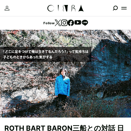
Follow
ROTH BART BARON三船との対話 日