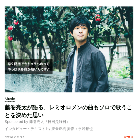
Music
藤巻亮太が語る、レミオロメンの曲もソロで歌うこ
とを決めた思い
Sponsored by 藤巻亮太『日日是好日』
インタビュー・テキスト by 麦倉正樹 撮影：永峰拓也
2016.03.24
5