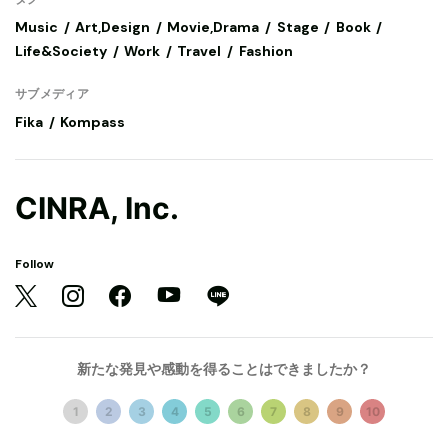
Music
Art,Design
Movie,Drama
Stage
Book
Life&Society
Work
Travel
Fashion
サブメディア
Fika
Kompass
CINRA, Inc.
Follow
新たな発見や感動を得ることはできましたか？
私たちについて
運営会社
採用情報
広告掲載について
1
2
3
4
5
6
7
8
9
10
お知らせ
お問い合わせ