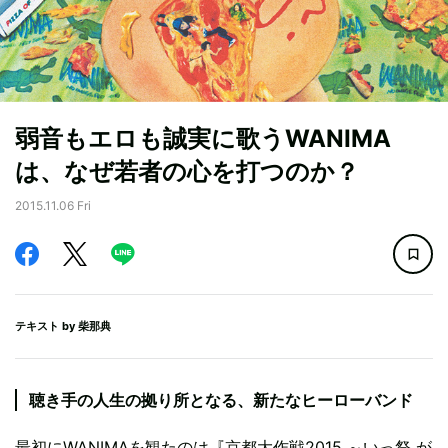
弱音もエロも誠実に歌うWANIMA
は、なぜ若者の心を打つのか？
2015.11.06 Fri
テキスト by
柴那典
聴き手の人生の拠り所となる、新たなヒーローバンド
最初にWANIMAを観たのは『京都大作戦2015 ～いっ祭 が