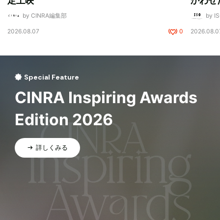
定上映
かわせ
by CINRA編集部
by I
2026.08.07
0
2026.08.0
Special Feature
CINRA Inspiring Awards
Edition 2026
詳しくみる