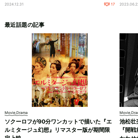
2024.12.31
17
2023.06.2
最近話題の記事
Movie,Drama
Movie,Dr
ソクーロフが90分ワンカットで描いた『エ
池松壮
ルミタージュ幻想』リマスター版が期間限
『開戦