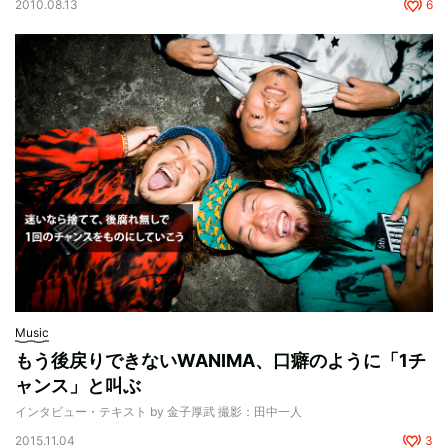
2010.08.13
6
Music
もう後戻りできないWANIMA、口癖のように「1チ
ャンス」と叫ぶ
インタビュー・テキスト by 金子厚武 撮影：田中一人
2015.11.04
3