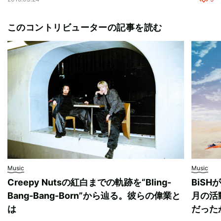
このコントリビューターの記事を読む
Music
Music
Creepy Nutsの紅白までの軌跡を“Bling-
BiS
Bang-Bang-Born”から辿る。彼らの偉業と
月の活
は
だった