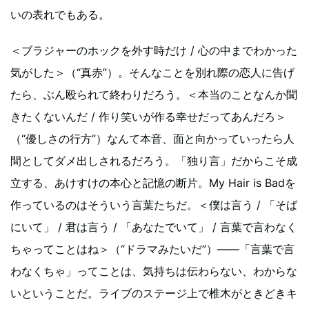
いの表れでもある。
＜ブラジャーのホックを外す時だけ / 心の中までわかった
気がした＞（“真赤”）。そんなことを別れ際の恋人に告げ
たら、ぶん殴られて終わりだろう。＜本当のことなんか聞
きたくないんだ / 作り笑いが作る幸せだってあんだろ＞
（“優しさの行方”）なんて本音、面と向かっていったら人
間としてダメ出しされるだろう。「独り言」だからこそ成
立する、あけすけの本心と記憶の断片。My Hair is Badを
作っているのはそういう言葉たちだ。＜僕は言う / 「そば
にいて」 / 君は言う / 「あなたでいて」 / 言葉で言わなく
ちゃってことはね＞（“ドラマみたいだ”）――「言葉で言
わなくちゃ」ってことは、気持ちは伝わらない、わからな
いということだ。ライブのステージ上で椎木がときどきキ