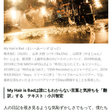
My Hair is Bad（まい へあー いず ばっど）
椎木知仁（Vo,Gt）、山本 大樹（バヤ / Ba,Cho）、山田淳（やまじゅん /
Dr）による、新潟県・上越市出身の3ピースロックバンド。2008年結成。
2013年にTHE NINTH APOLLOより『昨日になりたくて』をリリースし、
2016年には『時代をあつめて』でEMI Recordsからメジャーデビュー。2019
年6月26日の『boys』リリースに伴う「サバイブホームランツアー」では、
最終公演をさいたまスーパーアリーナで2days開催することを発表した。
My Hair is Badは誰にもわからない言葉と気持ちを「翻
訳」する テキスト：小川智宏
人の日記を覗き見るような気恥ずかしさでもって、僕たち