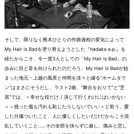
そして、限りなく椎木ひとりの作曲過程の変化によって
My Hair is Badを塗り替えようとした『hadaka e.p.』を
経たからこそ、今一度3人としての「My Hair is Bad」の
歩みに目と音を向けられたのだろう。My Hair is Badが始
まった地元・上越の風景と仲間を淡々と綴る“ホームタウ
ン”はまさにそうだし、ラスト2曲、“舞台をおりて”と“芝
居”では、＜幸せな役だけ / 演じて行くわけにはいかない
＞＜残った傷も汚れも恥じたりしないでいい＞と歌う。愛
した分傷ついたこと、人に優しくしたいだけだからこそ混
乱していくこと……その全部を抉らずに赦し、痛みと悲し