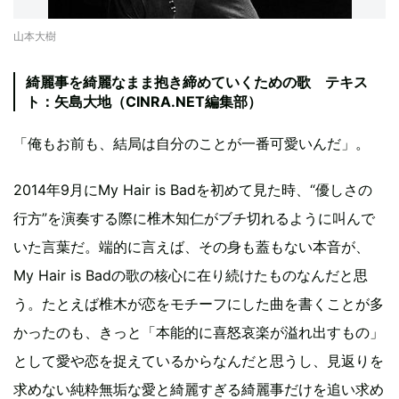
山本大樹
綺麗事を綺麗なまま抱き締めていくための歌 テキス
ト：矢島大地（CINRA.NET編集部）
「俺もお前も、結局は自分のことが一番可愛いんだ」。
2014年9月にMy Hair is Badを初めて見た時、“優しさの
行方”を演奏する際に椎木知仁がブチ切れるように叫んで
いた言葉だ。端的に言えば、その身も蓋もない本音が、
My Hair is Badの歌の核心に在り続けたものなんだと思
う。たとえば椎木が恋をモチーフにした曲を書くことが多
かったのも、きっと「本能的に喜怒哀楽が溢れ出すもの」
として愛や恋を捉えているからなんだと思うし、見返りを
求めない純粋無垢な愛と綺麗すぎる綺麗事だけを追い求め