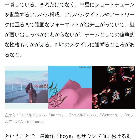
一貫している。それだけでなく、中盤にショートチューン
を配置するアルバム構成、アルバムタイトルやアートワー
クに至るまで強固なフォーマットが出来上がっていて、誰
が言い出しっぺかはわからないが、チームとしての偏執的
な性格もうかがえる。aikoのスタイルに通ずるところがあ
るなと。
左から：1stフルアルバム『narimi』、2ndフルアルバム『Woman’s』、3rdフ
ルアルバム『mothers』
ということで、最新作『boys』もサウンド面における劇