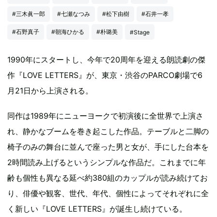
#三木眞一郎
#七瀬なつみ
#松下由樹
#石井一孝
#石野真子
#朝海ひかる
#朴璐美
#Stage
1990年にスタートし、今年で20周年を迎える朗読劇の傑
作『LOVE LETTERS』が、東京・渋谷のPARCO劇場で6
月21日から上演される。
同作は1989年にニューヨークで初演後に全世界で上演さ
れ、静かなブームを巻き起こした作品。テーブルと二脚の
椅子のみの舞台に並んで座った男と女が、手にした台本を
2時間読み上げるというシンプルな作品だ。これまでに年
齢も個性も異なる延べ約380組のカップルが読み続けてお
り、俳優や観客、世代、年代、個性によってそれぞれに全
く新しい『LOVE LETTERS』が誕生し続けている。