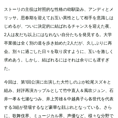
ストーリの主役は対照的な性格の幼馴染み、アンディとメ
リッサ。思春期を迎えてお互い異性として相手を意識しは
じめるが、ついに決定的に結ばれるチャンスを迎えた夜、
2人は友だち以上にはなれない自分たちを発見する。大学
卒業後は全く別の道を歩き始めた2人だが、久しぶりに再
会。別々に過ごした日々を取り戻すように、互いを激しく
求めあう。しかし、結ばれるにはそれは余りにも遅すぎ
た。
今回は、第1回公演に出演した大竹しのぶが松尾スズキと
組み、好評再演カップルとして竹中直人＆風吹ジュン、石
井一孝＆七瀬なつみ、井上芳雄＆中越典子ら各世代を代表
する3組が登場するなど豪華な顔ぶれとなっている。さら
に、歌舞伎界、ミュージカル界、声優など、様々な分野で