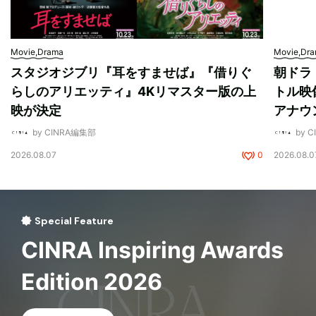
Movie,Drama
Movie,Dr
スタジオジブリ『耳をすませば』『借りぐ
朝ドラ
らしのアリエッティ』4Kリマスター版の上
トル映
映が決定
アナウ
by CINRA編集部
by 
2026.08.07
0
2026.08.0
Special Feature
CINRA Inspiring Awards
Edition 2026