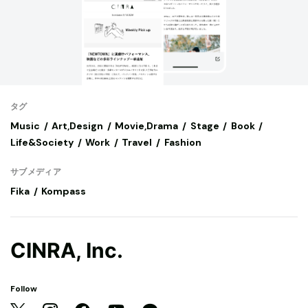
タグ
Music
Art,Design
Movie,Drama
Stage
Book
Life&Society
Work
Travel
Fashion
サブメディア
Fika
Kompass
CINRA, Inc.
Follow