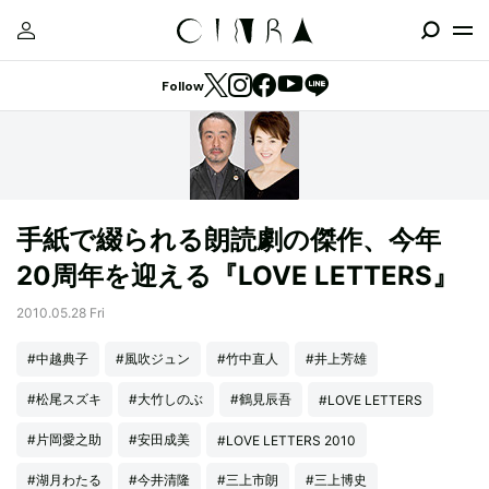
Follow
手紙で綴られる朗読劇の傑作、今年
20周年を迎える『LOVE LETTERS』
2010.05.28 Fri
#中越典子
#風吹ジュン
#竹中直人
#井上芳雄
#松尾スズキ
#大竹しのぶ
#鶴見辰吾
#LOVE LETTERS
#片岡愛之助
#安田成美
#LOVE LETTERS 2010
#湖月わたる
#今井清隆
#三上市朗
#三上博史