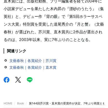
直木賞には、出版社勤務、フリー編集者を経て2004年に
小説家デビューを果たした木内昇の『漂砂のうたう』（集
英社）と、デビュー作『背の眼』で『第5回ホラーサスペ
ンス大賞』特別賞を受賞した道尾秀介の『月と蟹』（文藝
春秋）が選ばれた。芥川賞、直木賞共に2作品が選出され
るのは、2003年以来、実に7年ぶりのこととなる。
関連リンク
文藝春秋｜各賞紹介｜芥川賞
文藝春秋｜各賞紹介｜直木賞
HOME
Book
第144回芥川賞・直木賞の受賞作が決定、7年ぶり両賞とも