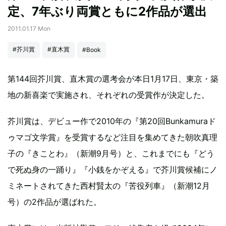
定、7年ぶり両賞ともに2作品が選出
2011.01.17 Mon
#芥川賞
#直木賞
#Book
第144回芥川賞、直木賞の選考会が本日1月17日、東京・築
地の新喜楽で実施され、それぞれの受賞作が決定した。
芥川賞は、デビュー作で2010年の『第20回Bunkamuraド
ゥマゴ文学賞』を受賞するなど注目を集めてきた朝吹真理
子の『きことわ』（新潮9月号）と、これまでにも『どう
で死ぬ身の一踊り』『小銭をかぞえる』で芥川賞候補にノ
ミネートされてきた西村賢太の『苦役列車』（新潮12月
号）の2作品が選ばれた。