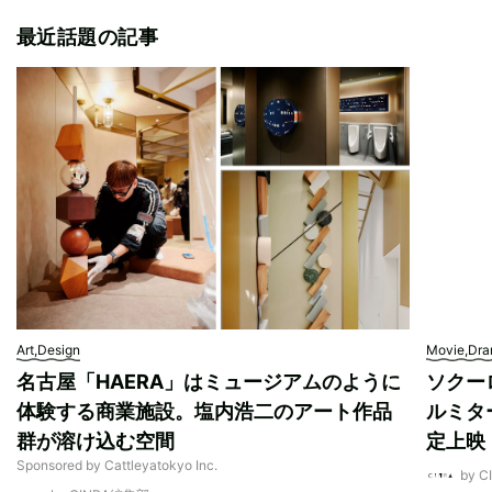
最近話題の記事
Art,Design
Movie,Dr
名古屋「HAERA」はミュージアムのように
ソクー
体験する商業施設。塩内浩二のアート作品
ルミタ
群が溶け込む空間
定上映
Sponsored by Cattleyatokyo Inc.
by 