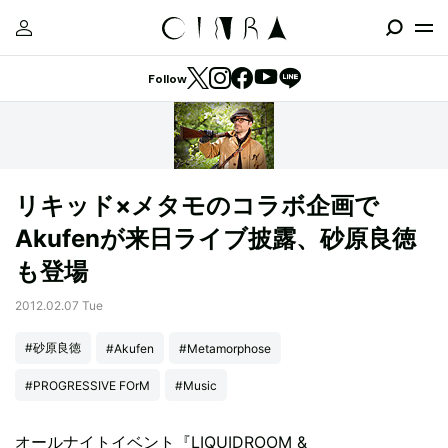
Follow
リキッド×メタモのコラボ企画で
Akufenが来日ライブ披露、砂原良徳
も登場
2012.02.07 Tue
#砂原良徳
#Akufen
#Metamorphose
#PROGRESSIVE FOrM
#Music
オールナイトイベント『LIQUIDROOM &