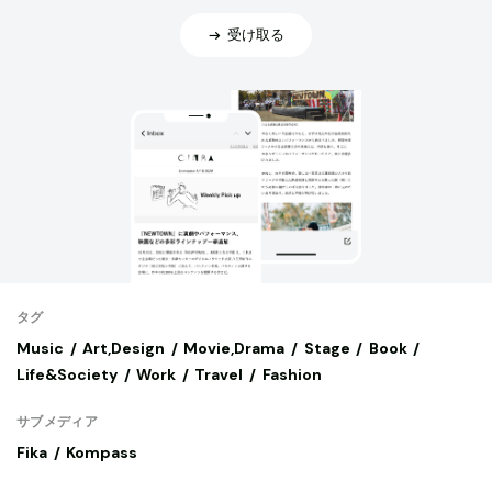
受け取る
タグ
Music
Art,Design
Movie,Drama
Stage
Book
Life&Society
Work
Travel
Fashion
サブメディア
Fika
Kompass