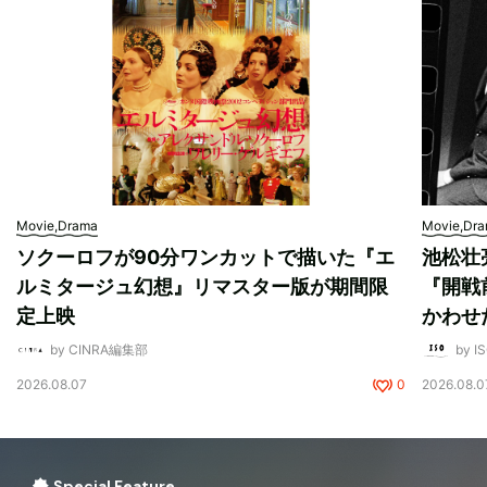
Movie,Drama
Movie,Dr
ソクーロフが90分ワンカットで描いた『エ
池松壮
ルミタージュ幻想』リマスター版が期間限
『開戦
定上映
かわせ
by CINRA編集部
by I
2026.08.07
0
2026.08.0
Special Feature