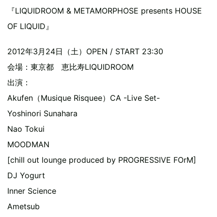
『LIQUIDROOM & METAMORPHOSE presents HOUSE
OF LIQUID』
2012年3月24日（土）OPEN / START 23:30
会場：東京都 恵比寿LIQUIDROOM
出演：
Akufen（Musique Risquee）CA -Live Set-
Yoshinori Sunahara
Nao Tokui
MOODMAN
[chill out lounge produced by PROGRESSIVE FOrM]
DJ Yogurt
Inner Science
Ametsub