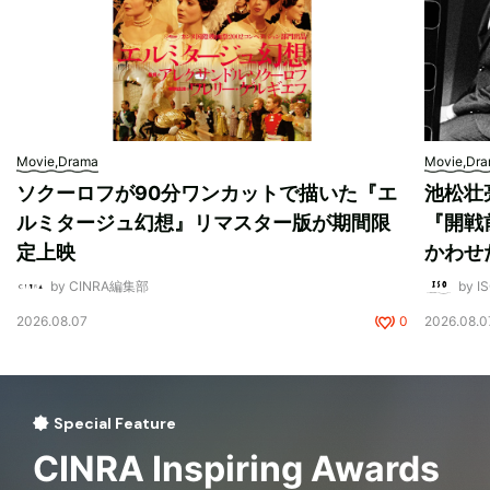
Movie,Drama
Movie,Dr
ソクーロフが90分ワンカットで描いた『エ
池松壮
ルミタージュ幻想』リマスター版が期間限
『開戦
定上映
かわせ
by CINRA編集部
by I
2026.08.07
0
2026.08.0
Special Feature
CINRA Inspiring Awards