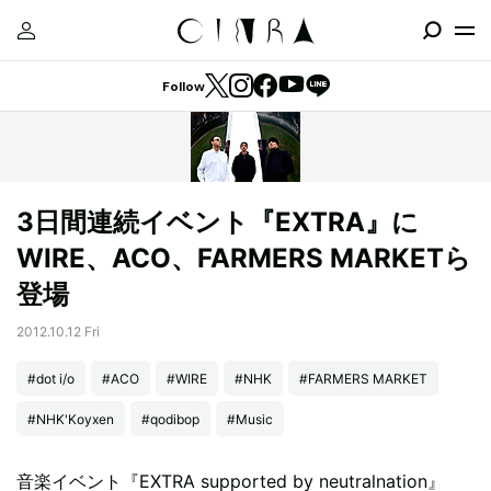
Follow
3日間連続イベント『EXTRA』に
WIRE、ACO、FARMERS MARKETら
登場
2012.10.12 Fri
#dot i/o
#ACO
#WIRE
#NHK
#FARMERS MARKET
#NHK'Koyxen
#qodibop
#Music
音楽イベント『EXTRA supported by neutralnation』