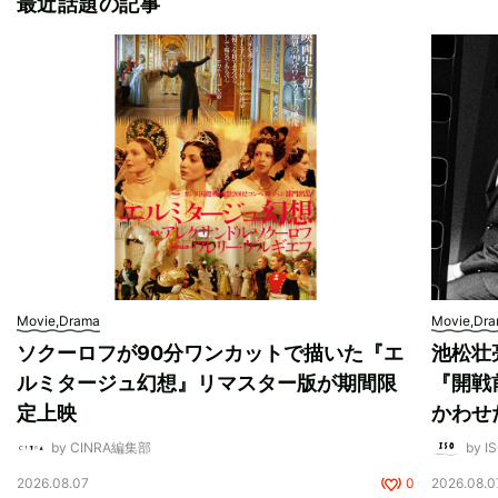
最近話題の記事
Movie,Drama
Movie,Dr
ソクーロフが90分ワンカットで描いた『エ
池松壮
ルミタージュ幻想』リマスター版が期間限
『開戦
定上映
かわせ
by CINRA編集部
by I
2026.08.07
0
2026.08.0