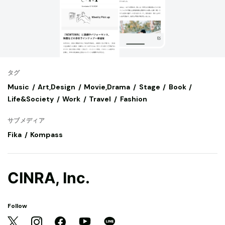
タグ
Music
Art,Design
Movie,Drama
Stage
Book
Life&Society
Work
Travel
Fashion
サブメディア
Fika
Kompass
CINRA, Inc.
Follow