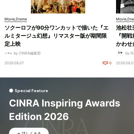
Movie,Drama
Movie,Dr
ソクーロフが90分ワンカットで描いた『エ
池松壮
ルミタージュ幻想』リマスター版が期間限
『開戦
定上映
かわせ
by CINRA編集部
by I
2026.08.07
0
2026.08.0
Special Feature
CINRA Inspiring Awards
Edition 2026
詳しくみる