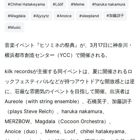
#Chihei Hatakeyama
#Lööf
#Meme
#haruka nakamura
#加藤訓子
#Magdala
#Ajysytz
#Anoice
#sleepland
#Music
音楽イベント『ヒソミネの祭典』が、3月17日に神奈川・
横浜都市創造センター（YCC）で開催される。
kilk recordsが主催する同イベントは、夏に開催されるロ
ックフェスティバルなどが持つアウトドアな開放感とは逆
に、荘厳な雰囲気のイベントを目指して開催。出演者は
Aureole（with string ensemble）、石橋英子、加藤訓子
（plays Steve Reich）、haruka nakamura、
MERZBOW、Magdala（Cocoon Orchestra）、
Anoice（duo）、Meme、Loof、chihei hatakeyama、