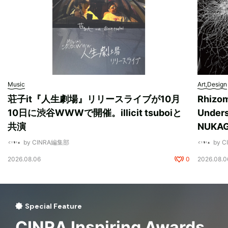
Music
Art,Design
荘子it『人生劇場』リリースライブが10月
Rhizo
10日に渋谷WWWで開催。illicit tsuboiと
Unde
共演
NUK
by CINRA編集部
by 
2026.08.06
0
2026.08.0
Special Feature
CINRA Inspiring Awards