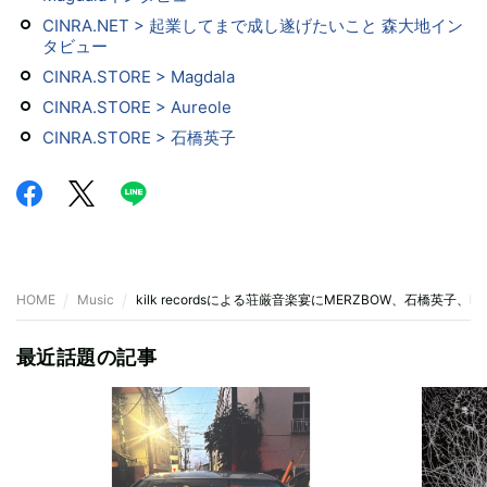
CINRA.NET > 起業してまで成し遂げたいこと 森大地イン
タビュー
CINRA.STORE > Magdala
CINRA.STORE > Aureole
CINRA.STORE > 石橋英子
HOME
Music
kilk recordsによる荘厳音楽宴にMERZBOW、石橋英子、haru
最近話題の記事