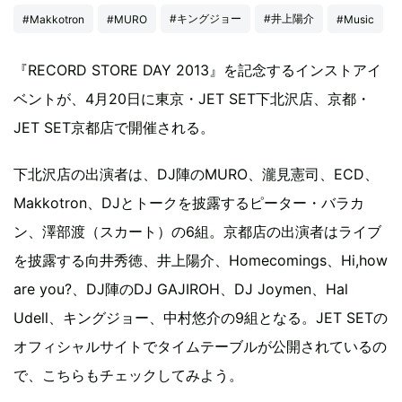
#キングジョー
#井上陽介
#Makkotron
#MURO
#Music
『RECORD STORE DAY 2013』を記念するインストアイ
ベントが、4月20日に東京・JET SET下北沢店、京都・
JET SET京都店で開催される。
下北沢店の出演者は、DJ陣のMURO、瀧見憲司、ECD、
Makkotron、DJとトークを披露するピーター・バラカ
ン、澤部渡（スカート）の6組。京都店の出演者はライブ
を披露する向井秀徳、井上陽介、Homecomings、Hi,how
are you?、DJ陣のDJ GAJIROH、DJ Joymen、Hal
Udell、キングジョー、中村悠介の9組となる。JET SETの
オフィシャルサイトでタイムテーブルが公開されているの
で、こちらもチェックしてみよう。