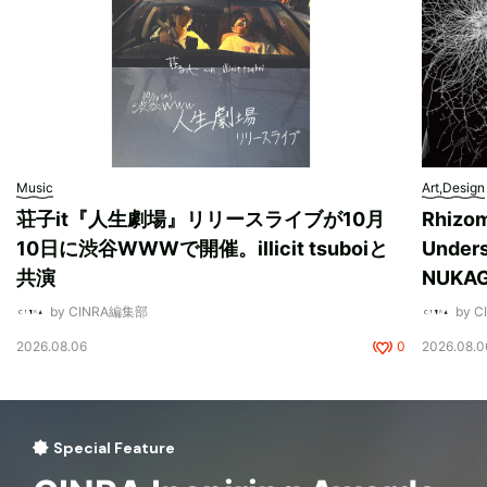
Music
Art,Design
荘子it『人生劇場』リリースライブが10月
Rhizo
10日に渋谷WWWで開催。illicit tsuboiと
Unde
共演
NUK
by CINRA編集部
by 
2026.08.06
0
2026.08.0
Special Feature