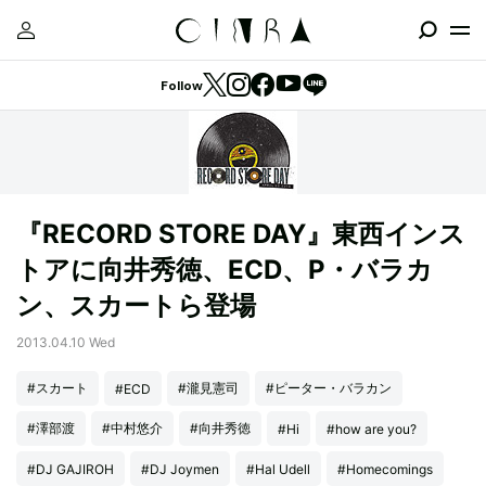
Follow
『RECORD STORE DAY』東西インス
トアに向井秀徳、ECD、P・バラカ
ン、スカートら登場
2013.04.10 Wed
#スカート
#瀧見憲司
#ピーター・バラカン
#ECD
#澤部渡
#中村悠介
#向井秀徳
#Hi
#how are you?
#DJ GAJIROH
#DJ Joymen
#Hal Udell
#Homecomings