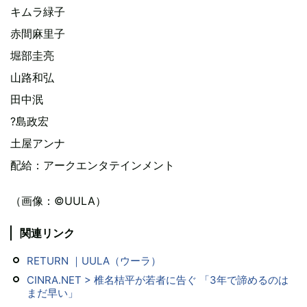
キムラ緑子
赤間麻里子
堀部圭亮
山路和弘
田中泯
?島政宏
土屋アンナ
配給：アークエンタテインメント
（画像：©UULA）
関連リンク
RETURN ｜UULA（ウーラ）
CINRA.NET > 椎名桔平が若者に告ぐ 「3年で諦めるのは
まだ早い」