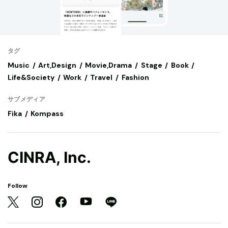
タグ
Music
Art,Design
Movie,Drama
Stage
Book
Life&Society
Work
Travel
Fashion
サブメディア
Fika
Kompass
CINRA, Inc.
Follow