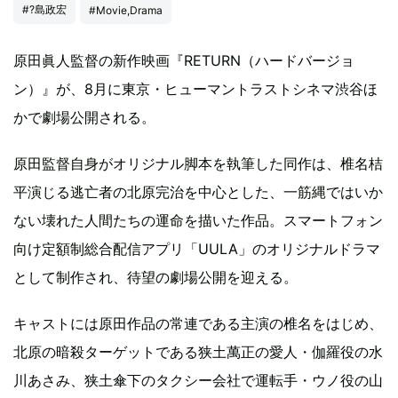
#?島政宏
#Movie,Drama
原田眞人監督の新作映画『RETURN（ハードバージョ
ン）』が、8月に東京・ヒューマントラストシネマ渋谷ほ
かで劇場公開される。
原田監督自身がオリジナル脚本を執筆した同作は、椎名桔
平演じる逃亡者の北原完治を中心とした、一筋縄ではいか
ない壊れた人間たちの運命を描いた作品。スマートフォン
向け定額制総合配信アプリ「UULA」のオリジナルドラマ
として制作され、待望の劇場公開を迎える。
キャストには原田作品の常連である主演の椎名をはじめ、
北原の暗殺ターゲットである狭土萬正の愛人・伽羅役の水
川あさみ、狭土傘下のタクシー会社で運転手・ウノ役の山