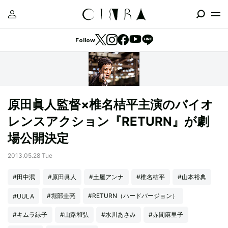
Follow
原田眞人監督×椎名桔平主演のバイオ
レンスアクション『RETURN』が劇
場公開決定
2013.05.28 Tue
#田中泯
#原田眞人
#土屋アンナ
#椎名桔平
#山本裕典
#堀部圭亮
#RETURN（ハードバージョン）
#UULA
#キムラ緑子
#山路和弘
#水川あさみ
#赤間麻里子