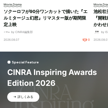
Movie,Drama
Movie,Dr
ソクーロフが90分ワンカットで描いた『エ
池松壮
ルミタージュ幻想』リマスター版が期間限
『開戦
定上映
かわせ
by CINRA編集部
by I
2026.08.07
0
2026.08.0
Special Feature
CINRA Inspiring Awards
Edition 2026
詳しくみる