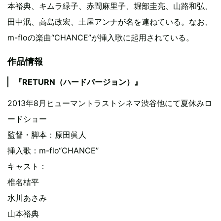
本裕典、キムラ緑子、赤間麻里子、堀部圭亮、山路和弘、
田中泯、高島政宏、土屋アンナが名を連ねている。なお、
m-floの楽曲“CHANCE”が挿入歌に起用されている。
作品情報
『RETURN（ハードバージョン）』
2013年8月ヒューマントラストシネマ渋谷他にて夏休みロ
ードショー
監督・脚本：原田眞人
挿入歌：m-flo“CHANCE”
キャスト：
椎名桔平
水川あさみ
山本裕典