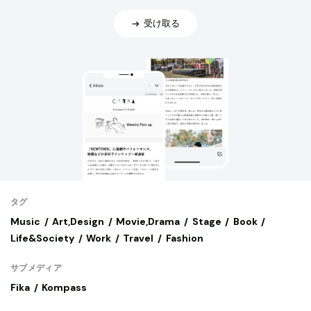
受け取る
タグ
Music
Art,Design
Movie,Drama
Stage
Book
Life&Society
Work
Travel
Fashion
サブメディア
Fika
Kompass