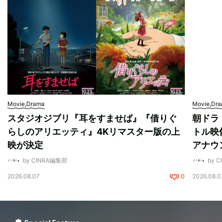
Movie,Drama
Movie,Dr
スタジオジブリ『耳をすませば』『借りぐ
朝ドラ
らしのアリエッティ』4Kリマスター版の上
トル映
映が決定
アナウ
by CINRA編集部
by 
2026.08.07
0
2026.08.0