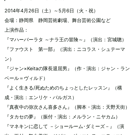
2014年4月26日（土）～5月6日（火・祝）
会場：静岡県 静岡芸術劇場、舞台芸術公園など
上演作品：
『マハーバーラタ ～ナラ王の冒険～』（演出：宮城聰）
『ファウスト 第一部』（演出：ニコラス・シュテーマ
ン）
『ジャン×Keitaの隊長退屈男』（作・演出：ジャン・ラン
ベール＝ヴィルド）
『よく生きる/死ぬためのちょっとしたレッスン』（構
成・演出：エンリケ・バルガス）
『真夜中の弥次さん喜多さん』（脚本・演出：天野天街）
『タカセの夢』（振付・演出：メルラン・ニヤカム）
『マネキンに恋して －ショールーム･ダミーズ－』（演