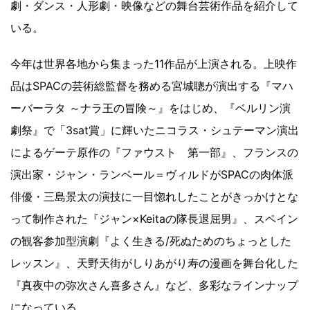
劇・ダンス・人形劇・映像などの舞台芸術作品を紹介して
いる。
今年は世界各地から集まった11作品が上演される。上映作
品はSPACの芸術総監督を務める宮城聰が演出する『マハ
ーバーラタ ～ナラ王の冒険～』をはじめ、『ベルリン演
劇祭』で「3sat賞」に輝いたニコラス・シュテーマン演出
によるゲーテ原作の『ファウスト 第一部』、フランスの
演出家・ジャン・ランベール＝ヴィルドがSPACの肉体派
俳優・三島景太の演技に一目惚れしたことがきっかけとな
って制作された『ジャン×Keitaの隊長退屈男』、スペイン
の観客参加型演劇『よく生きる/死ぬためのちょっとした
レッスン』、天野天街がしりあがり寿の漫画を舞台化した
『真夜中の弥次さん喜多さん』など、多彩なラインナップ
になっている。