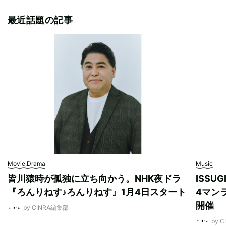
最近話題の記事
Movie,Drama
Music
皆川猿時が孤独に立ち向かう。NHK夜ドラ
ISSU
『ろんりねす♪ろんりねす』1月4日スタート
4マンラ
開催
by CINRA編集部
by 