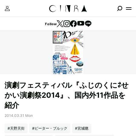
Follow
演劇フェスティバル『ふじのくに⇄せ
かい演劇祭2014』、国内外11作品を
紹介
2014.03.31 Mon
#天野天街
#ピーター・ブルック
#宮城聰