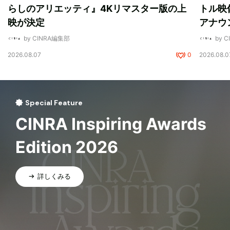
らしのアリエッティ』4Kリマスター版の上
トル映
映が決定
アナウ
by CINRA編集部
by 
2026.08.07
0
2026.08.0
Special Feature
CINRA Inspiring Awards
Edition 2026
詳しくみる