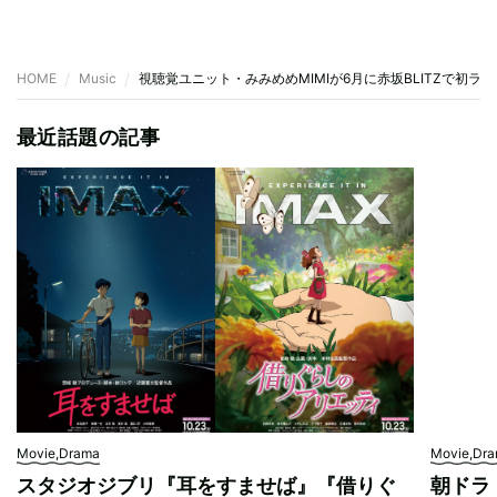
HOME
Music
視聴覚ユニット・みみめめMIMIが6月に赤坂BLITZで初
最近話題の記事
Movie,Drama
Movie,Dr
スタジオジブリ『耳をすませば』『借りぐ
朝ドラ