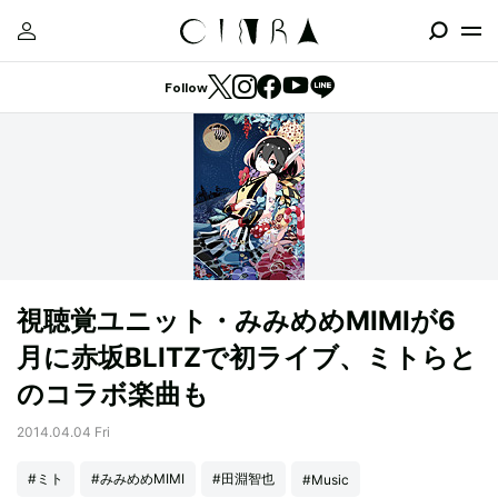
Follow
視聴覚ユニット・みみめめMIMIが6
月に赤坂BLITZで初ライブ、ミトらと
のコラボ楽曲も
2014.04.04 Fri
#ミト
#みみめめMIMI
#田淵智也
#Music