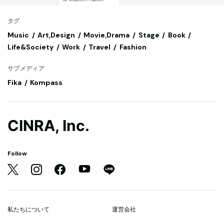
タグ
Music
Art,Design
Movie,Drama
Stage
Book
Life&Society
Work
Travel
Fashion
サブメディア
Fika
Kompass
CINRA, Inc.
Follow
私たちについて
運営会社