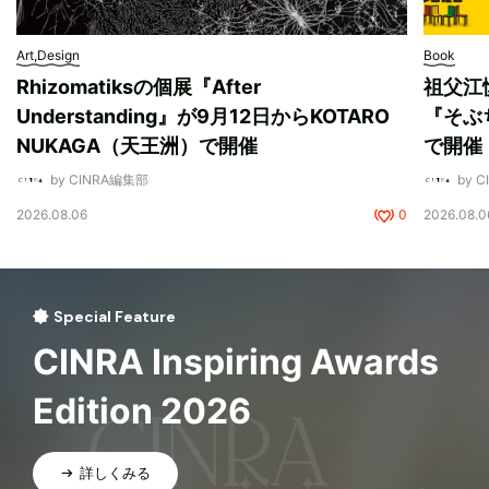
Art,Design
Book
Rhizomatiksの個展『After
祖父江
Understanding』が9月12日からKOTARO
『そぶ
NUKAGA（天王洲）で開催
で開催
by CINRA編集部
by 
2026.08.06
0
2026.08.0
Special Feature
CINRA Inspiring Awards
Edition 2026
詳しくみる