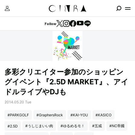
Follow
多彩クリエイター参加のショッピン
グイベント『2.5D MARKET』、アイ
ドルライブやDJも
2014.05.20 Tue
#PARKGOLF
#GraphersRock
#KAI-YOU
#KASICO
#うしじまいい肉
#ゆるめるモ！
#五戒
#NC帝國
#2.5D