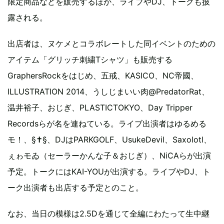
限定商品などを販売するほか、ライブやDJ、トークも披
露される。
出店者は、ヌケメとコラボレートした同イベントのための
アイテム「グリッチ刺繍Tシャツ」も販売する
GraphersRockをはじめ、五戒、KASICO、NC帝國、
ILLUSTRATION 2014、うしじまいい肉@PredatorRat、
温井裕子、おじぎ、PLASTICTOKYO、Day Tripper
Recordsらが名を連ねている。ライブ出演者はゆるめる
モ！、§✝§、DJはPARKGOLF、UsukeDevil、Saxolotl、
ぇゎモゐ（セーラーかんな子＆おじぎ）、NiCAらが出演
予定。トークにはKAI-YOUが出演する。ライブやDJ、ト
ーク出演者も出店する予定とのこと。
なお、当日の模様は2.5Dを通じて全編にわたって生中継