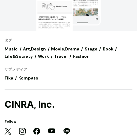
タグ
Music
Art,Design
Movie,Drama
Stage
Book
Life&Society
Work
Travel
Fashion
サブメディア
Fika
Kompass
CINRA, Inc.
Follow