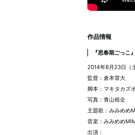
作品情報
『思春期ごっこ
2014年8月23
監督：倉本雷大
脚本：マキタカズ
写真：青山裕企
主題歌：みみめめMIMI“
音楽：みみめめMIM
出演：