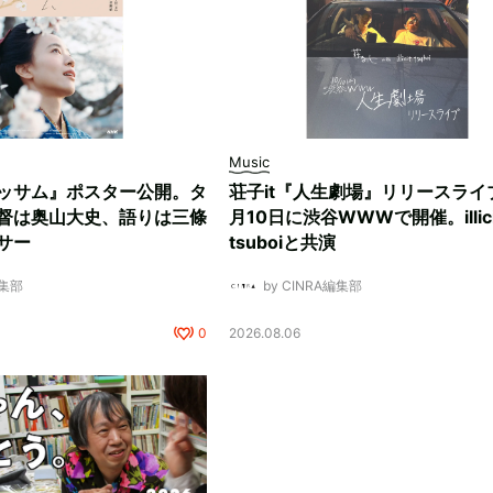
Music
ッサム』ポスター公開。タ
荘子it『人生劇場』リリースライ
督は奥山大史、語りは三條
月10日に渋谷WWWで開催。illici
サー
tsuboiと共演
編集部
by CINRA編集部
0
2026.08.06