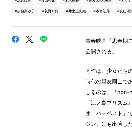
#浅見姫香
#青山裕企
#未来穂香
#みみめめMIMI
#タカオ
#伊藤梨沙子
#荻野可鈴
#井之上史織
#本宮初芽
#真山明
青春映画『思春期ご
公開される。
同作は、少女たち
時代の親友同士で
じるのは、『non
『江ノ島プリズム
団「ハーベスト」
ジン』にも出演し