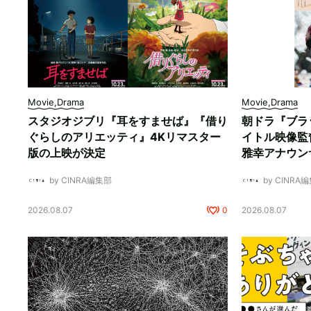
Movie,Drama
Movie,Drama
スタジオジブリ『耳をすませば』『借り
朝ドラ『ブラ
ぐらしのアリエッティ』4Kリマスター
イトル映像監
版の上映が決定
雅幸アナウン
by CINRA編集部
by CINRA
2026.08.07
0
2026.08.07