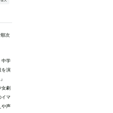
本雷大
で順次
、中学
役を演
生』
少女劇
のイマ
えや声