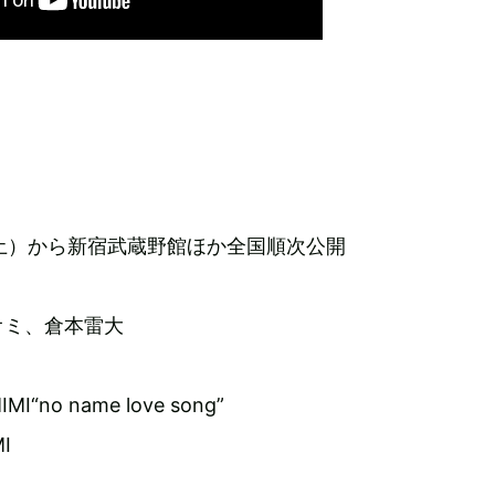
』
日（土）から新宿武蔵野館ほか全国順次公開
オミ、倉本雷大
no name love song”
I