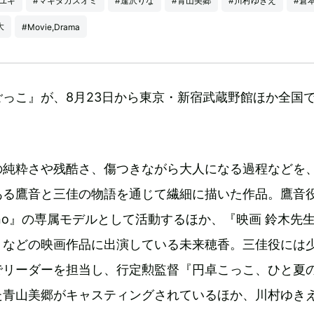
ユキ
#マキタカズオミ
#逢沢りな
#青山美郷
#川村ゆきえ
#倉
大
#Movie,Drama
っこ』が、8月23日から東京・新宿武蔵野館ほか全国
の純粋さや残酷さ、傷つきながら大人になる過程などを
ある鷹音と三佳の物語を通じて繊細に描いた作品。鷹音
-no』の専属モデルとして活動するほか、『映画 鈴木先
』などの映画作品に出演している未来穂香。三佳役には
でリーダーを担当し、行定勲監督『円卓こっこ、ひと夏
た青山美郷がキャスティングされているほか、川村ゆき