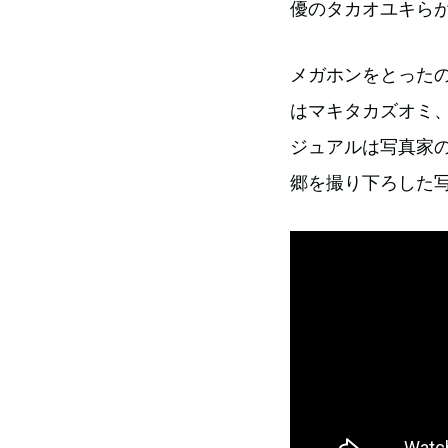
優のタカオユキら
メガホンをとった
はマキタカズオミ、
ジュアルは写真家
郷を撮り下ろした写