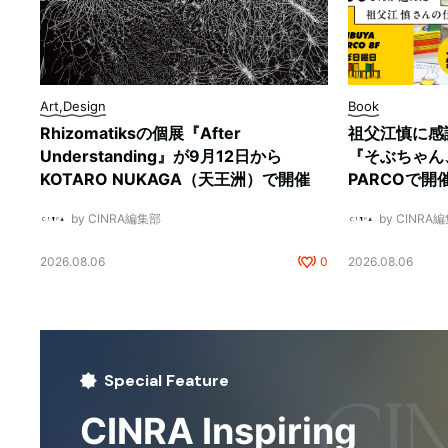
Art,Design
Book
Rhizomatiksの個展『After
祖父江慎に感
Understanding』が9月12日から
『そぶちゃん
KOTARO NUKAGA（天王洲）で開催
PARCOで開
by CINRA編集部
by CINRA
2026.08.06
0
2026.08.06
Special Feature
CINRA Inspiring