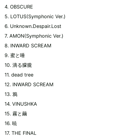
4. OBSCURE
5. LOTUS(Symphonic Ver.)
6. Unknown.Despair.Lost
7. AMON(Symphonic Ver.)
8. INWARD SCREAM
9. 蜜と唾
10. 滴る朦朧
11. dead tree
12. INWARD SCREAM
13. 鴉
14. VINUSHKA
15. 霧と繭
16. 暁
17. THE FINAL