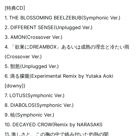
[特典CD]
1. THE BLOSSOMING BEELZEBUB(Symphonic Ver.)
2. DIFFERENT SENSE(Unplugged Ver.)
3. AMON(Crossover Ver.)
4. 「欲巣にDREAMBOX」あるいは成熟の理念と冷たい雨
(Crossover Ver.)
5. 獣慾(Unplugged Ver.)
6. 滴る朦朧(Experimental Remix by Yutaka Aoki
[downy])
7. LOTUS(Symphonic Ver.)
8. DIABOLOS(Symphonic Ver.)
9. 暁(Symphonic Ver.)
10. DECAYED CROW(Remix by NARASAKI)
11. 激しさと、この胸の中で絡み付いた灼熱の闇