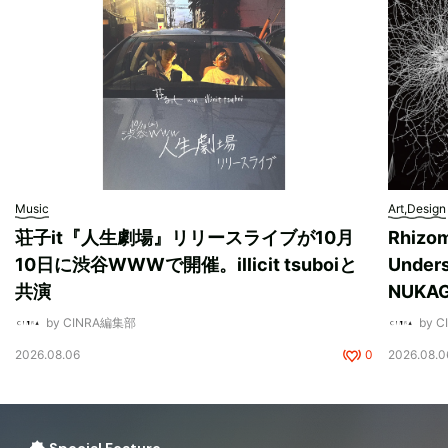
Music
Art,Design
荘子it『人生劇場』リリースライブが10月
Rhizo
10日に渋谷WWWで開催。illicit tsuboiと
Unde
共演
NUK
by CINRA編集部
by 
2026.08.06
0
2026.08.0
Special Feature