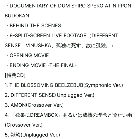
・DOCUMENTARY OF DUM SPIRO SPERO AT NIPPON
BUDOKAN
・BEHIND THE SCENES
・9-SPLIT-SCREEN LIVE FOOTAGE（DIFFERENT
SENSE、VINUSHKA、孤独に死す、故に孤独。）
・OPENING MOVIE
・ENDING MOVIE -THE FINAL-
[特典CD]
1. THE BLOSSOMING BEELZEBUB(Symphonic Ver.)
2. DIFFERENT SENSE(Unplugged Ver.)
3. AMON(Crossover Ver.)
4. 「欲巣にDREAMBOX」あるいは成熟の理念と冷たい雨
(Crossover Ver.)
5. 獣慾(Unplugged Ver.)