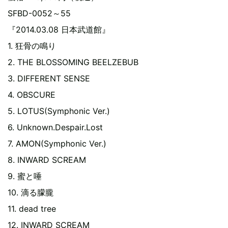
SFBD-0052～55
『2014.03.08 日本武道館』
1. 狂骨の鳴り
2. THE BLOSSOMING BEELZEBUB
3. DIFFERENT SENSE
4. OBSCURE
5. LOTUS(Symphonic Ver.)
6. Unknown.Despair.Lost
7. AMON(Symphonic Ver.)
8. INWARD SCREAM
9. 蜜と唾
10. 滴る朦朧
11. dead tree
12. INWARD SCREAM