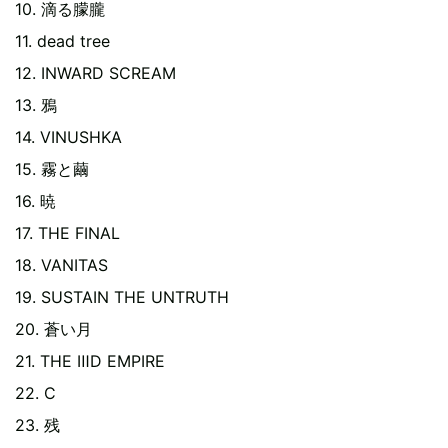
10. 滴る朦朧
11. dead tree
12. INWARD SCREAM
13. 鴉
14. VINUSHKA
15. 霧と繭
16. 暁
17. THE FINAL
18. VANITAS
19. SUSTAIN THE UNTRUTH
20. 蒼い月
21. THE ⅢD EMPIRE
22. C
23. 残