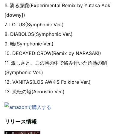
6. 滴る朦朧(Experimental Remix by Yutaka Aoki
[downy])
7. LOTUS(Symphonic Ver.)
8. DIABOLOS(Symphonic Ver.)
9. 暁(Symphonic Ver.)
10. DECAYED CROW(Remix by NARASAKI)
11. 激しさと、この胸の中で絡み付いた灼熱の闇
(Symphonic Ver.)
12. VANITAS(LOS AWKIS Folklore Ver.)
13. 流転の塔(Acoustic Ver.)
リリース情報