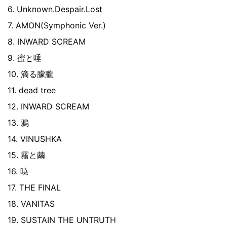
6. Unknown.Despair.Lost
7. AMON(Symphonic Ver.)
8. INWARD SCREAM
9. 蜜と唾
10. 滴る朦朧
11. dead tree
12. INWARD SCREAM
13. 鴉
14. VINUSHKA
15. 霧と繭
16. 暁
17. THE FINAL
18. VANITAS
19. SUSTAIN THE UNTRUTH