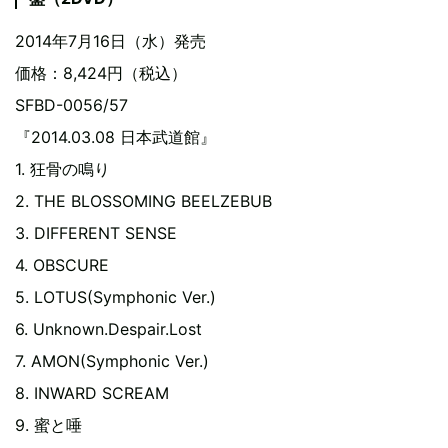
2014年7月16日（水）発売
価格：8,424円（税込）
SFBD-0056/57
『2014.03.08 日本武道館』
1. 狂骨の鳴り
2. THE BLOSSOMING BEELZEBUB
3. DIFFERENT SENSE
4. OBSCURE
5. LOTUS(Symphonic Ver.)
6. Unknown.Despair.Lost
7. AMON(Symphonic Ver.)
8. INWARD SCREAM
9. 蜜と唾