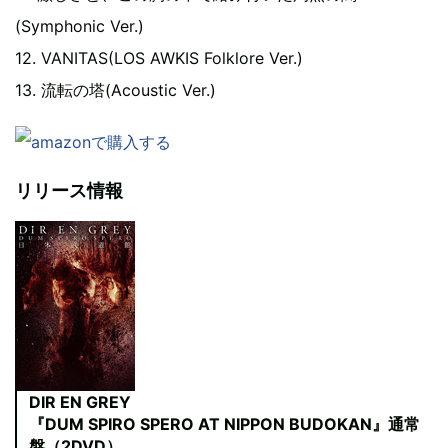
(Symphonic Ver.)
12. VANITAS(LOS AWKIS Folklore Ver.)
13. 流転の塔(Acoustic Ver.)
リリース情報
DIR EN GREY
『DUM SPIRO SPERO AT NIPPON BUDOKAN』通常
盤（2DVD）