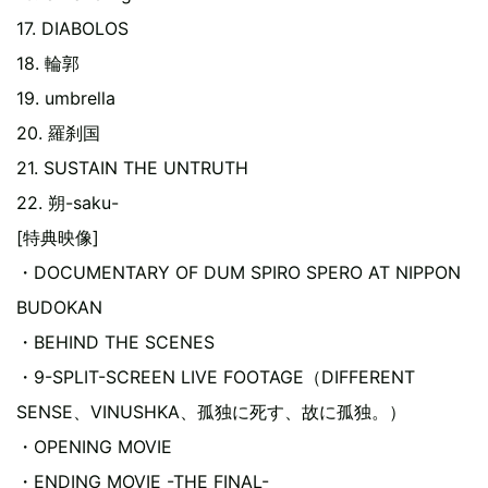
17. DIABOLOS
18. 輪郭
19. umbrella
20. 羅刹国
21. SUSTAIN THE UNTRUTH
22. 朔-saku-
[特典映像]
・DOCUMENTARY OF DUM SPIRO SPERO AT NIPPON
BUDOKAN
・BEHIND THE SCENES
・9-SPLIT-SCREEN LIVE FOOTAGE（DIFFERENT
SENSE、VINUSHKA、孤独に死す、故に孤独。）
・OPENING MOVIE
・ENDING MOVIE -THE FINAL-