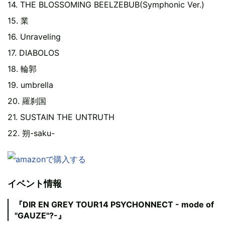
14. THE BLOSSOMING BEELZEBUB(Symphonic Ver.)
15. 業
16. Unraveling
17. DIABOLOS
18. 輪郭
19. umbrella
20. 羅刹国
21. SUSTAIN THE UNTRUTH
22. 朔-saku-
イベント情報
『DIR EN GREY TOUR14 PSYCHONNECT - mode of
"GAUZE"?-』