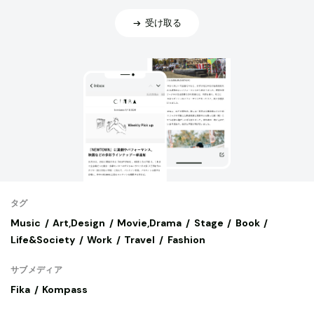
受け取る
タグ
Music
Art,Design
Movie,Drama
Stage
Book
Life&Society
Work
Travel
Fashion
サブメディア
Fika
Kompass