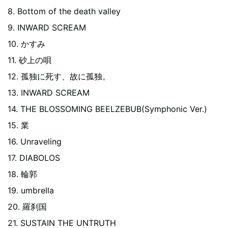
8. Bottom of the death valley
9. INWARD SCREAM
10. かすみ
11. 砂上の唄
12. 孤独に死す、故に孤独。
13. INWARD SCREAM
14. THE BLOSSOMING BEELZEBUB(Symphonic Ver.)
15. 業
16. Unraveling
17. DIABOLOS
18. 輪郭
19. umbrella
20. 羅刹国
21. SUSTAIN THE UNTRUTH