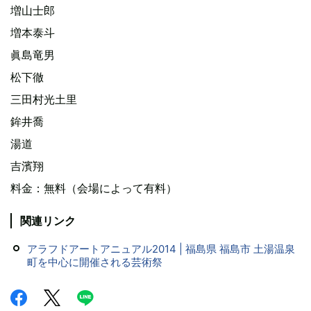
増山士郎
増本泰斗
眞島竜男
松下徹
三田村光土里
鉾井喬
湯道
吉濱翔
料金：無料（会場によって有料）
関連リンク
アラフドアートアニュアル2014 | 福島県 福島市 土湯温泉
町を中心に開催される芸術祭