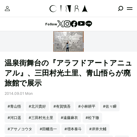
Follow
温泉街舞台の『アラフドアートアニュ
アル』、三田村光土里、青山悟らが廃
旅館で展示
2014.09.01 Mon
#青山悟
#北川貴好
#有賀慎吾
#小林耕平
#佐々瞬
#河口遥
#三田村光土里
#遠藤麻衣
#松下徹
#アサノコウタ
#田幡浩一
#増本泰斗
#岸井大輔