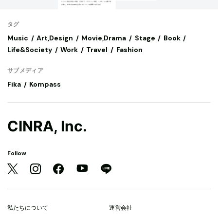
タグ
Music
Art,Design
Movie,Drama
Stage
Book
Life&Society
Work
Travel
Fashion
サブメディア
Fika
Kompass
CINRA, Inc.
Follow
私たちについて
運営会社