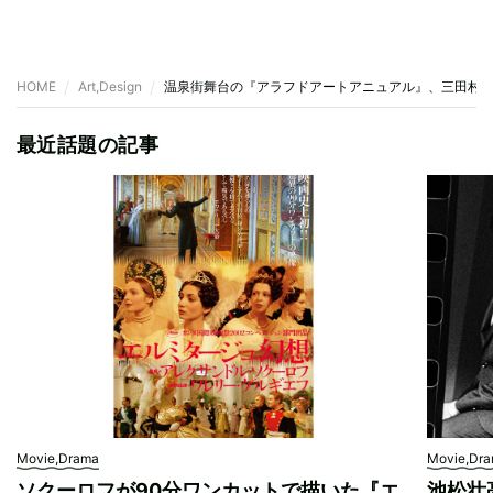
HOME
Art,Design
温泉街舞台の『アラフドアートアニュアル』、三田村
最近話題の記事
Movie,Drama
Movie,Dr
ソクーロフが90分ワンカットで描いた『エ
池松壮