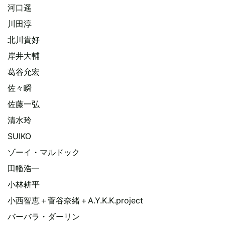
河口遥
川田淳
北川貴好
岸井大輔
葛谷允宏
佐々瞬
佐藤一弘
清水玲
SUIKO
ゾーイ・マルドック
田幡浩一
小林耕平
小西智恵＋菅谷奈緒＋A.Y.K.K.project
バーバラ・ダーリン