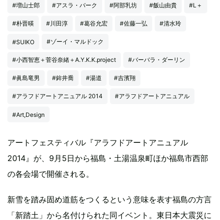
#増山士郎
#アスラ・バーク
#阿部乳坊
#飯山由貴
#L＋
#朴晋暎
#川田淳
#葛谷允宏
#佐藤一弘
#清水玲
#ゾーイ・マルドック
#SUIKO
#小西智恵＋菅谷奈緒＋A.Y.K.K.project
#バーバラ・ダーリン
#眞島竜男
#鉾井喬
#湯道
#吉濱翔
#アラフドアートアニュアル 2014
#アラフドアートアニュアル
#Art,Design
アートフェスティバル『アラフドアートアニュアル
2014』が、9月5日から福島・土湯温泉町ほか福島市西部
の各会場で開催される。
新雪を踏み固め道筋をつくるという意味を表す福島の方言
「新踏土」から名付けられた同イベント。東日本大震災に