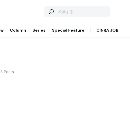
ew
Column
Series
Special Feature
CINRA JOB
 3 Posts