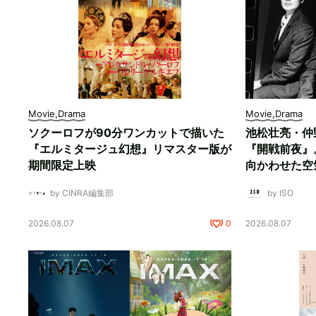
Movie,Drama
Movie,Drama
ソクーロフが90分ワンカットで描いた
池松壮亮・仲
『エルミタージュ幻想』リマスター版が
『開戦前夜』
期間限定上映
向かわせた空
by CINRA編集部
by ISO
2026.08.07
0
2026.08.07