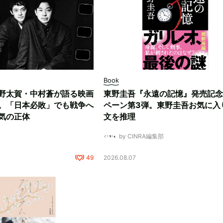
Book
野太賀・中村蒼が語る映画
東野圭吾『永遠の記憶』発売記念
。「日本必敗」でも戦争へ
ペーン第3弾。東野圭吾お気に入
気の正体
文を推理
by CINRA編集部
49
2026.08.07