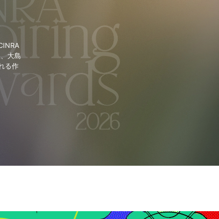
NRA
里、大島
れる作