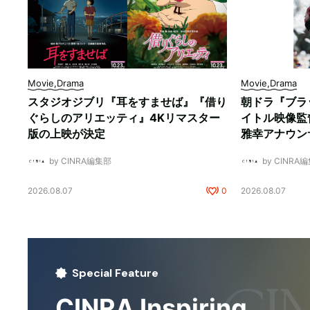
Movie,Drama
Movie,Drama
スタジオジブリ『耳をすませば』『借り
朝ドラ『ブラ
ぐらしのアリエッティ』4Kリマスター
イトル映像監
版の上映が決定
雅幸アナウン
by CINRA編集部
by CINRA
2026.08.07
0
2026.08.07
Special Feature
CINRA Inspiring