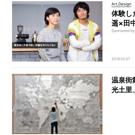
Art,Design
体験し
遥×田
Sponsored 
2016.10.07
温泉街
光土里