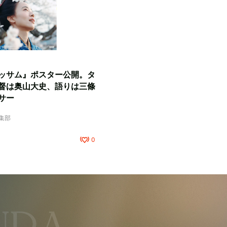
ッサム』ポスター公開。タ
督は奥山大史、語りは三條
サー
編集部
0