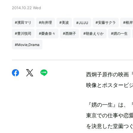
2014.10.22 Wed
#濱田マリ
#向井理
#美波
#安藤サクラ
#根
#JUJU
#豊川悦司
#榮倉奈々
#西炯子
#朝倉えりか
#娚の一生
#Movie,Drama
西炯子原作の映画『
映像とポスタービ
『娚の一生』は、
東京での仕事や恋
を決意した堂薗つ