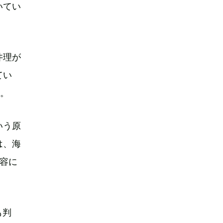
いてい
井理が
てい
一。
いう原
は、海
容に
も判