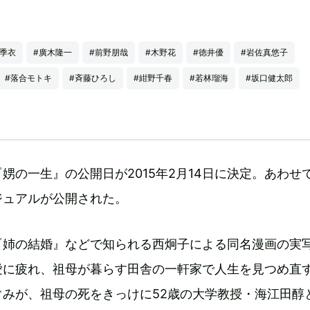
岸季衣
#廣木隆一
#前野朋哉
#木野花
#徳井優
#岩佐真悠子
#落合モトキ
#斉藤ひろし
#紺野千春
#若林瑠海
#坂口健太郎
娚の一生』の公開日が2015年2月14日に決定。あわせ
ジュアルが公開された。
『姉の結婚』などで知られる西炯子による同名漫画の実
愛に疲れ、祖母が暮らす田舎の一軒家で人生を見つめ直
ぐみが、祖母の死をきっけに52歳の大学教授・海江田醇