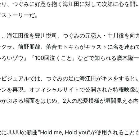
なり、つぐみに好意を抱く海江田に対して次第に心を開
ブストーリーだ。
々、海江田役を豊川悦司、つぐみの元恋人・中川役を向
サクラ、前野朋哉、落合モトキらがキャストに名を連ね
ろいゾウ』『100回泣くこと』などで知られる廣木隆
ービジュアルでは、つぐみの足に海江田がキスをすると
ーンを再現。オフィシャルサイトで公開された特報映像
いかぶさる場面をはじめ、2人の恋愛模様が垣間見える内
UJUの新曲“Hold me, Hold you”が使用されること