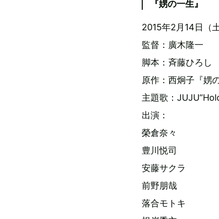
『娚の一生』
2015年2月14日
監督：廣木隆一
脚本：斉藤ひろし
原作：西炯子『娚
主題歌：JUJU“Hold 
出演：
榮倉奈々
豊川悦司
安藤サクラ
前野朋哉
落合モトキ