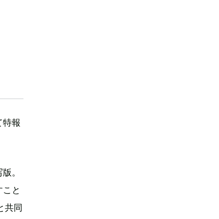
て特報
写版。
すこと
と共同