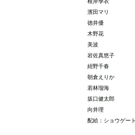
根岸季衣
濱田マリ
徳井優
木野花
美波
岩佐真悠子
紺野千春
朝倉えりか
若林瑠海
坂口健太郎
向井理
配給：ショウゲー