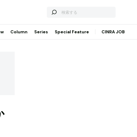
ew
Column
Series
Special Feature
CINRA JOB
か