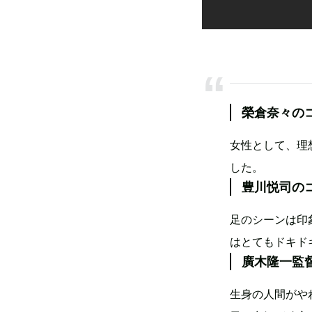
榮倉奈々の
女性として、理
した。
豊川悦司の
足のシーンは印
はとてもドキド
廣木隆一監
生身の人間がや