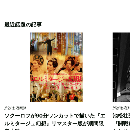
最近話題の記事
Movie,Drama
Movie,Dr
ソクーロフが90分ワンカットで描いた『エ
池松壮
ルミタージュ幻想』リマスター版が期間限
『開戦