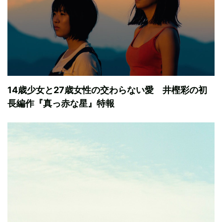
14歳少女と27歳女性の交わらない愛 井樫彩の初
長編作『真っ赤な星』特報