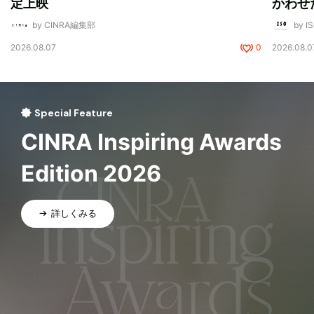
定上映
かわせ
by CINRA編集部
by I
2026.08.07
0
2026.08.0
Special Feature
CINRA Inspiring Awards
Edition 2026
詳しくみる