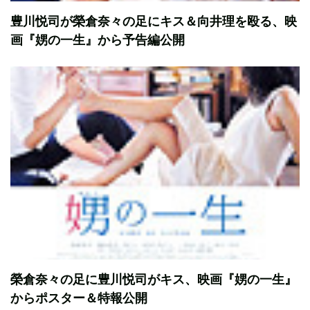
豊川悦司が榮倉奈々の足にキス＆向井理を殴る、映
画『娚の一生』から予告編公開
榮倉奈々の足に豊川悦司がキス、映画『娚の一生』
からポスター＆特報公開