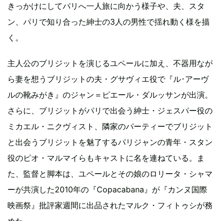
きっかけにしてパリへ一人旅に向かう様子や、夫、スタ
ン、パリで知り合った紳士の3人の男性で揺れ動く様を描
く。
主人公のブリジットを演じるユペールに加え、不器用なが
ら妻を想うブリジットの夫・グサヴィエ役で『ル･アーヴ
ルの靴みがき』のジャン＝ピエール・ダルッサンが出演。
さらに、ブリジットがパリで出会う紳士・ジェスパー役の
ミカエル・ニクヴィスト、隣家のパーティーでブリジット
と出会うブリジットを魅了するパリジャンの青年・スタン
役のピオ・マルマイらもキャストに名を連ねている。ま
た、監督と脚本は、ユペールとその娘のロリータ・シャマ
ーが共演した2010年の『Copacabana』が『カンヌ国際
映画祭』批評家週間に出品されたマルク・フィトゥシが務