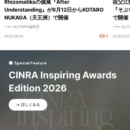
Rhizomatiksの個展『After
祖父江
Understanding』が9月12日からKOTARO
『そぶ
NUKAGA（天王洲）で開催
で開催
by CINRA編集部
by 
2026.08.06
0
2026.08.0
Special Feature
CINRA Inspiring Awards
Edition 2026
詳しくみる