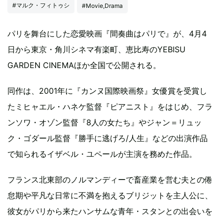
#マルク・フィトゥシ
#Movie,Drama
パリを舞台にした恋愛映画『間奏曲はパリで』が、4月4
日から東京・角川シネマ有楽町、恵比寿のYEBISU
GARDEN CINEMAほか全国で公開される。
同作は、2001年に『カンヌ国際映画祭』女優賞を受賞し
たミヒャエル・ハネケ監督『ピアニスト』をはじめ、フラ
ンソワ・オゾン監督『8人の女たち』やジャン＝リュッ
ク・ゴダール監督『勝手に逃げろ/人生』などの出演作品
で知られるイザベル・ユペールが主演を務めた作品。
フランス北東部のノルマンディーで畜産業を営む夫との倦
怠期や平凡な日常に不満を抱えるブリジットを主人公に、
彼女がパリから来たハンサムな青年・スタンとの出会いを