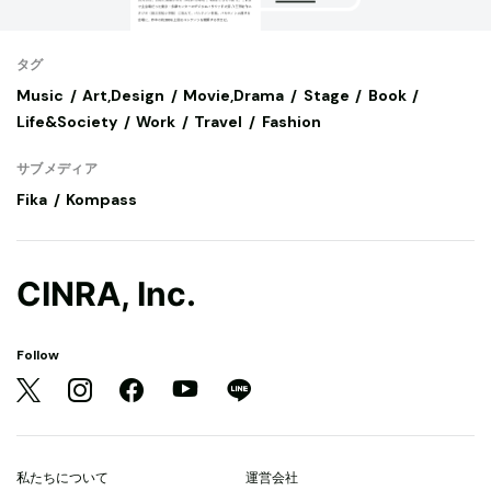
タグ
Music
Art,Design
Movie,Drama
Stage
Book
Life&Society
Work
Travel
Fashion
サブメディア
Fika
Kompass
CINRA, Inc.
Follow
私たちについて
運営会社