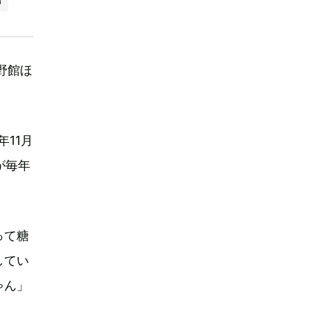
a
野館ほ
11月
が毎年
って糖
してい
ゃん」