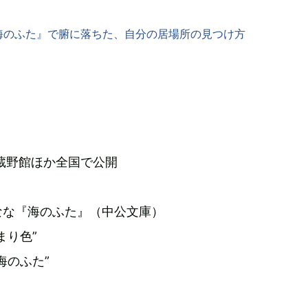
海のふた』で腑に落ちた、自分の居場所の見つけ方
武蔵野館ほか全国で公開
なな『海のふた』（中公文庫）
まり色”
海のふた”