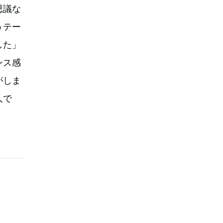
思議な
うテー
した」
ンス感
がしま
人で