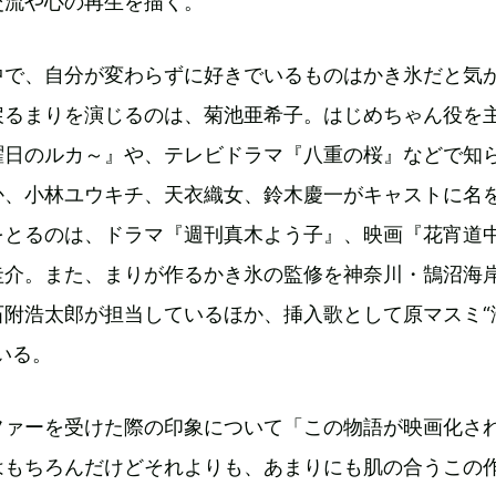
交流や心の再生を描く。
中で、自分が変わらずに好きでいるものはかき氷だと気
戻るまりを演じるのは、菊池亜希子。はじめちゃん役を
曜日のルカ～』や、テレビドラマ『八重の桜』などで知
か、小林ユウキチ、天衣織女、鈴木慶一がキャストに名
をとるのは、ドラマ『週刊真木よう子』、映画『花宵道
圭介。また、まりが作るかき氷の監修を神奈川・鵠沼海
石附浩太郎が担当しているほか、挿入歌として原マスミ“
いる。
ファーを受けた際の印象について「この物語が映画化さ
はもちろんだけどそれよりも、あまりにも肌の合うこの