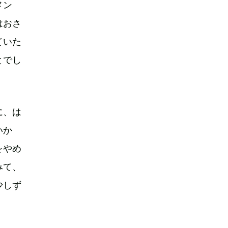
メン
はおさ
ていた
とでし
に、は
いか
をやめ
みて、
少しず