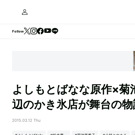
Follow
よしもとばなな原作×菊
辺のかき氷店が舞台の物
2015.03.12 Thu