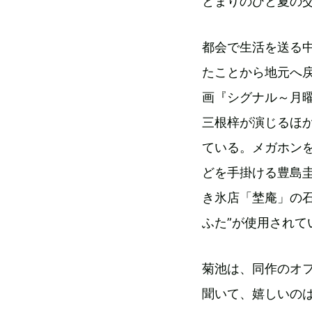
とまりのひと夏の
都会で生活を送る
たことから地元へ
画『シグナル～月
三根梓が演じるほ
ている。メガホン
どを手掛ける豊島
き氷店「埜庵」の
ふた”が使用されて
菊池は、同作のオ
聞いて、嬉しいの