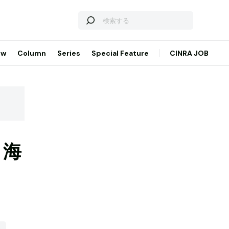
ew
Column
Series
Special Feature
CINRA JOB
、海