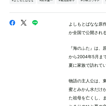
#よしもとばなな
#鈴木慶一
#菊池亜希子
#小林ユウキチ
よしもとばなな原作
か全国で公開され
『海のふた』は、原
から2004年5月
夏に家族で訪れて
物語の主人公は、
蜜とみかん水だけ
た祖母を亡くし、