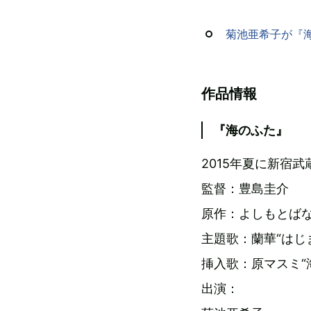
菊池亜希子が『
作品情報
『海のふた』
2015年夏に新宿
監督：豊島圭介
原作：よしもとば
主題歌：蘭華“はじ
挿入歌：原マスミ“
出演：