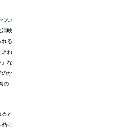
がつい
主演映
られる
を連ね
中』な
岸のか
海の
れると
作品に