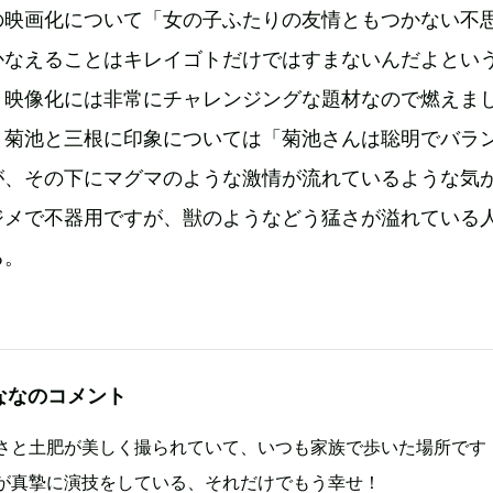
の映画化について「女の子ふたりの友情ともつかない不
かなえることはキレイゴトだけではすまないんだよとい
。映像化には非常にチャレンジングな題材なので燃えま
、菊池と三根に印象については「菊池さんは聡明でバラ
が、その下にマグマのような激情が流れているような気
ジメで不器用ですが、獣のようなどう猛さが溢れている
る。
ななのコメント
さと土肥が美しく撮られていて、いつも家族で歩いた場所です
が真摯に演技をしている、それだけでもう幸せ！