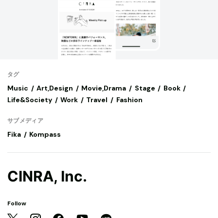
タグ
Music
Art,Design
Movie,Drama
Stage
Book
Life&Society
Work
Travel
Fashion
サブメディア
Fika
Kompass
CINRA, Inc.
Follow