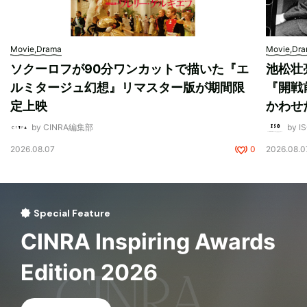
Movie,Drama
Movie,Dr
ソクーロフが90分ワンカットで描いた『エ
池松壮
ルミタージュ幻想』リマスター版が期間限
『開戦
定上映
かわせ
by CINRA編集部
by I
2026.08.07
0
2026.08.0
Special Feature
CINRA Inspiring Awards
Edition 2026