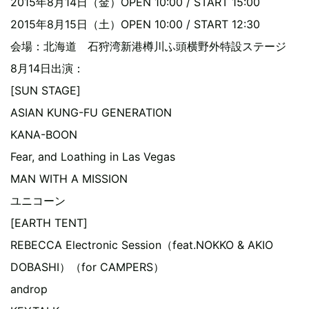
2015年8月14日（金）OPEN 10:00 / START 15:00
2015年8月15日（土）OPEN 10:00 / START 12:30
会場：北海道 石狩湾新港樽川ふ頭横野外特設ステージ
8月14日出演：
[SUN STAGE]
ASIAN KUNG-FU GENERATION
KANA-BOON
Fear, and Loathing in Las Vegas
MAN WITH A MISSION
ユニコーン
[EARTH TENT]
REBECCA Electronic Session（feat.NOKKO & AKIO
DOBASHI）（for CAMPERS）
androp