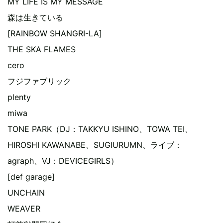
MY LIFE IS MY MESSAGE
森は生きている
[RAINBOW SHANGRI-LA]
THE SKA FLAMES
cero
フジファブリック
plenty
miwa
TONE PARK（DJ：TAKKYU ISHINO、TOWA TEI、
HIROSHI KAWANABE、SUGIURUMN、ライブ：
agraph、VJ：DEVICEGIRLS）
[def garage]
UNCHAIN
WEAVER