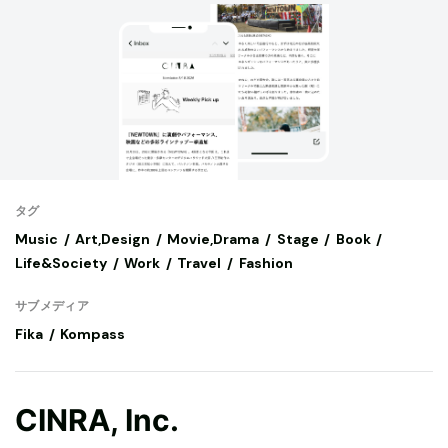
タグ
Music
Art,Design
Movie,Drama
Stage
Book
Life&Society
Work
Travel
Fashion
サブメディア
Fika
Kompass
CINRA, Inc.