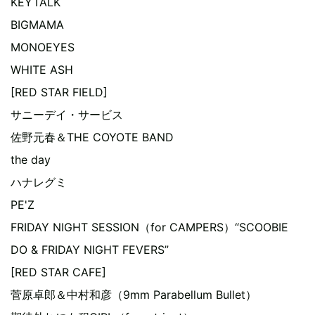
KEYTALK
BIGMAMA
MONOEYES
WHITE ASH
[RED STAR FIELD]
サニーデイ・サービス
佐野元春＆THE COYOTE BAND
the day
ハナレグミ
PE'Z
FRIDAY NIGHT SESSION（for CAMPERS）“SCOOBIE
DO & FRIDAY NIGHT FEVERS”
[RED STAR CAFE]
菅原卓郎＆中村和彦（9mm Parabellum Bullet）