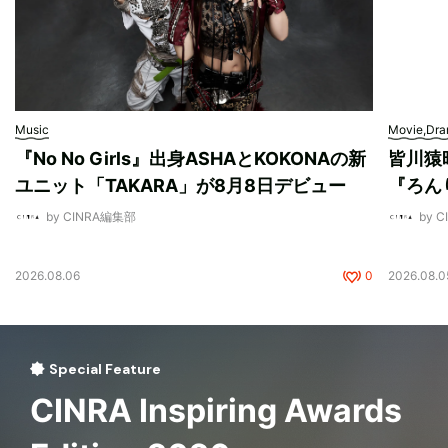
Music
Movie,Dr
『No No Girls』出身ASHAとKOKONAの新
皆川猿
ユニット「TAKARA」が8月8日デビュー
『ろん
by CINRA編集部
by 
2026.08.06
0
2026.08.0
Special Feature
CINRA Inspiring Awards