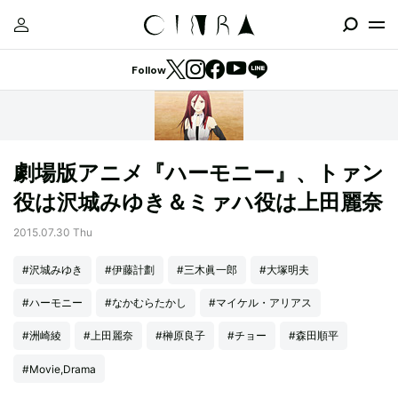
Follow
劇場版アニメ『ハーモニー』、トァン
役は沢城みゆき＆ミァハ役は上田麗奈
2015.07.30 Thu
#沢城みゆき
#伊藤計劃
#三木眞一郎
#大塚明夫
#ハーモニー
#なかむらたかし
#マイケル・アリアス
#洲崎綾
#上田麗奈
#榊原良子
#チョー
#森田順平
#Movie,Drama