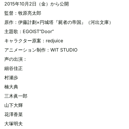
2015年10月2日（金）から公開
監督：牧原亮太郎
原作：伊藤計劃×円城塔『屍者の帝国』（河出文庫）
主題歌：EGOIST“Door”
キャラクター原案：redjuice
アニメーション制作：WIT STUDIO
声の出演：
細谷佳正
村瀬歩
楠大典
三木眞一郎
山下大輝
花澤香菜
大塚明夫