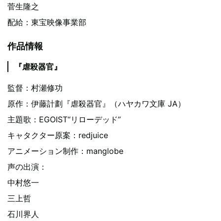
菅生隆之
配給：東宝映像事業部
作品情報
『虐殺器官』
監督：村瀬修功
原作：伊藤計劃『虐殺器官』（ハヤカワ文庫 JA）
主題歌：EGOIST“リローデッド”
キャタクター原案：redjuice
アニメーション制作：manglobe
声の出演：
中村悠一
三上哲
石川界人