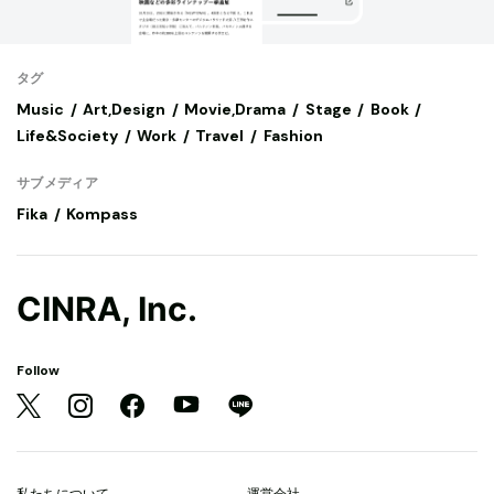
タグ
Music
Art,Design
Movie,Drama
Stage
Book
Life&Society
Work
Travel
Fashion
サブメディア
Fika
Kompass
CINRA, Inc.
Follow
私たちについて
運営会社