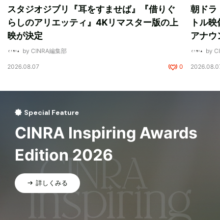
スタジオジブリ『耳をすませば』『借りぐ
朝ドラ
らしのアリエッティ』4Kリマスター版の上
トル映
映が決定
アナウ
by CINRA編集部
by 
2026.08.07
0
2026.08.0
Special Feature
CINRA Inspiring Awards
Edition 2026
詳しくみる