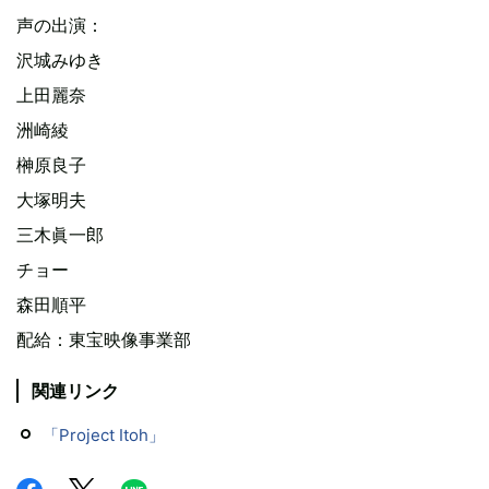
声の出演：
沢城みゆき
上田麗奈
洲崎綾
榊原良子
大塚明夫
三木眞一郎
チョー
森田順平
配給：東宝映像事業部
関連リンク
「Project Itoh」