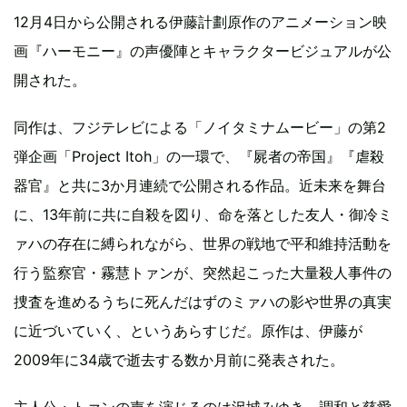
12月4日から公開される伊藤計劃原作のアニメーション映
画『ハーモニー』の声優陣とキャラクタービジュアルが公
開された。
同作は、フジテレビによる「ノイタミナムービー」の第2
弾企画「Project Itoh」の一環で、『屍者の帝国』『虐殺
器官』と共に3か月連続で公開される作品。近未来を舞台
に、13年前に共に自殺を図り、命を落とした友人・御冷ミ
ァハの存在に縛られながら、世界の戦地で平和維持活動を
行う監察官・霧慧トァンが、突然起こった大量殺人事件の
捜査を進めるうちに死んだはずのミァハの影や世界の真実
に近づいていく、というあらすじだ。原作は、伊藤が
2009年に34歳で逝去する数か月前に発表された。