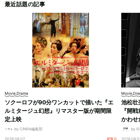
最近話題の記事
Movie,Drama
Movie,Dr
ソクーロフが90分ワンカットで描いた『エ
池松壮
ルミタージュ幻想』リマスター版が期間限
『開戦
定上映
かわせ
by CINRA編集部
by I
2026.08.07
0
2026.08.0