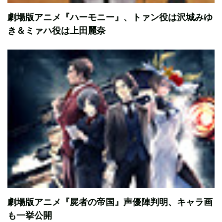
劇場版アニメ『ハーモニー』、トァン役は沢城みゆ
き＆ミァハ役は上田麗奈
劇場版アニメ『屍者の帝国』声優陣判明、キャラ画
も一挙公開