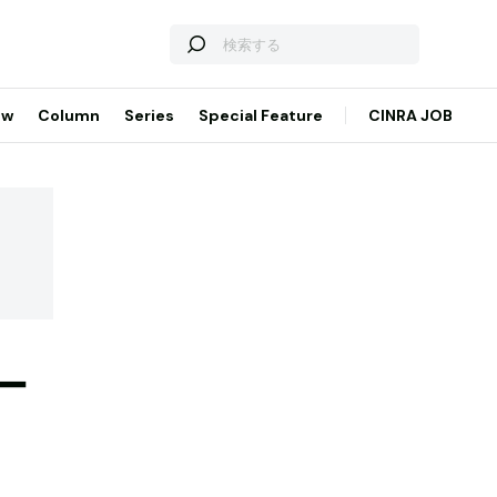
ew
Column
Series
Special Feature
CINRA JOB
ー