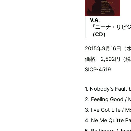
V.A.
『ニーナ・リビ
（CD）
2015年9月16日（
価格：2,592円（
SICP-4519
1. Nobody's Fault 
2. Feeling Good / M
3. I've Got Life / M
4. Ne Me Quitte Pas
5. Baltimore / Jaz