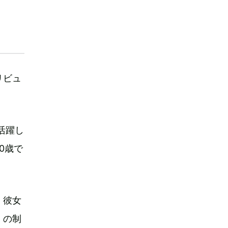
リビュ
活躍し
0歳で
、彼女
』の制