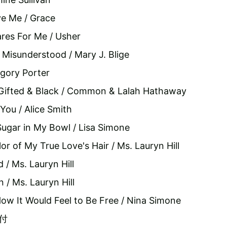
ve Me / Grace
ares For Me / Usher
 Misunderstood / Mary J. Blige
egory Porter
Gifted & Black / Common & Lalah Hathaway
 You / Alice Smith
 Sugar in My Bowl / Lisa Simone
lor of My True Love's Hair / Ms. Lauryn Hill
d / Ms. Lauryn Hill
 / Ms. Lauryn Hill
How It Would Feel to Be Free / Nina Simone
付