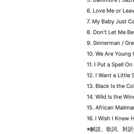
6. Love Me or Lea
7. My Baby Just C
8. Don't Let Me Be
9. Sinnerman / Gr
10. We Are Young 
11. I Put a Spell On
12. I Want a Little
13. Black Is the Co
14. Wild Is the Win
15. African Mailman
16. I Wish I Knew 
※解説、歌詞、対訳