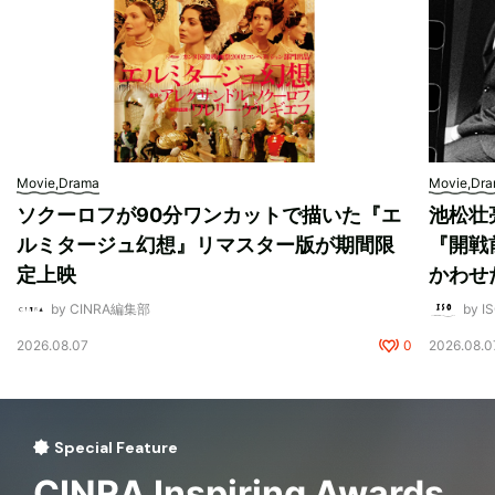
Movie,Drama
Movie,Dr
ソクーロフが90分ワンカットで描いた『エ
池松壮
ルミタージュ幻想』リマスター版が期間限
『開戦
定上映
かわせ
by CINRA編集部
by I
2026.08.07
0
2026.08.0
Special Feature
CINRA Inspiring Awards