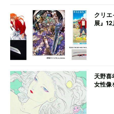
クリエ
展』1
天野喜
女性像