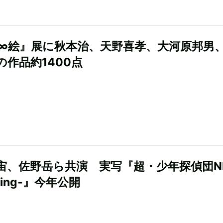
∞絵』展に秋本治、天野喜孝、大河原邦男
の作品約1400点
宙、佐野岳ら共演 実写『超・少年探偵団NE
nning-』今年公開