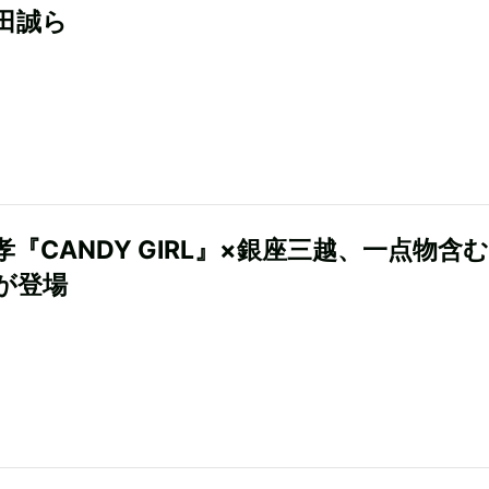
田誠ら
孝『CANDY GIRL』×銀座三越、一点物含
が登場