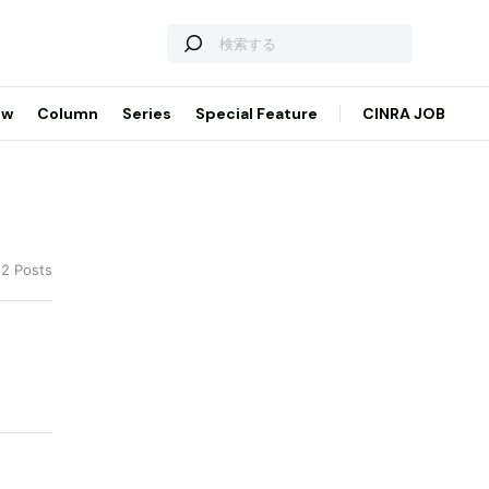
ew
Column
Series
Special Feature
CINRA JOB
22 Posts