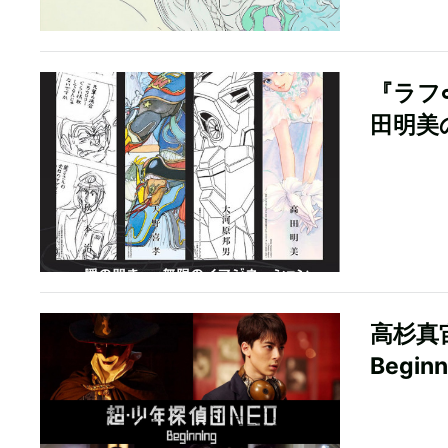
『ラフ
田明美
高杉真
Begi