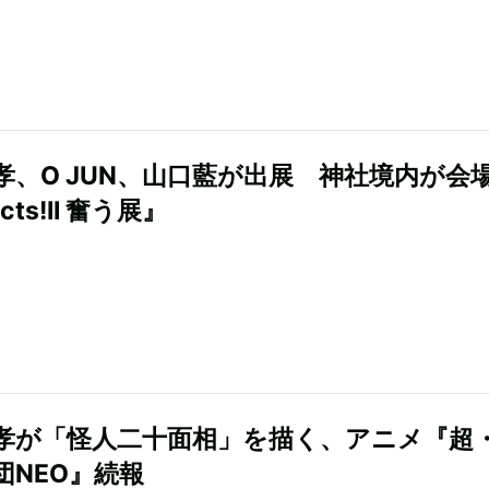
孝、O JUN、山口藍が出展 神社境内が会
cts!II 奮う展』
孝が「怪人二十面相」を描く、アニメ『超
団NEO』続報