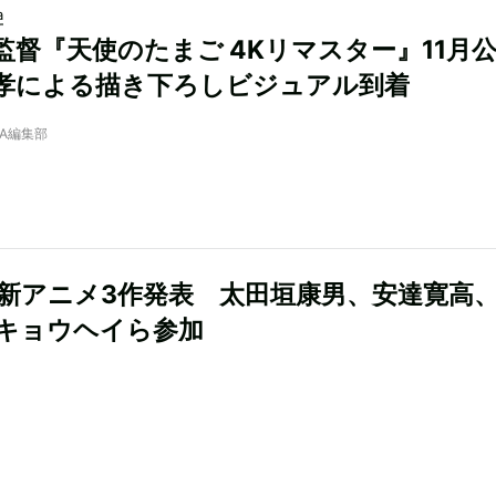
a
監督『天使のたまご 4Kリマスター』11月
孝による描き下ろしビジュアル到着
NRA編集部
flix新アニメ3作発表 太田垣康男、安達寛高
キョウヘイら参加