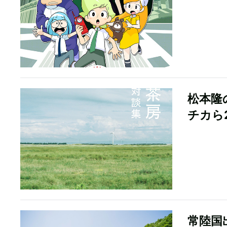
松本隆
チカら
常陸国