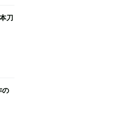
本刀
作の