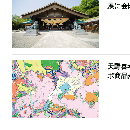
展に会
天野喜
ボ商品