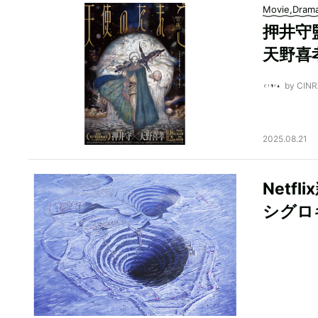
Movie,Dram
押井守
天野喜
by CI
2025.08.21
Net
シグロ