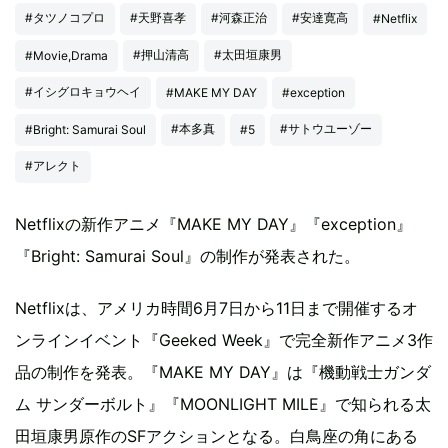
#タツノコプロ
#天野喜孝
#河森正治
#安達寛高
#Netflix
#押山清高
#太田垣康男
#Movie,Drama
#イシグロキョウヘイ
#MAKE MY DAY
#exception
#本多真
#サトウユーゾー
#Bright: Samurai Soul
#5
#アレクト
Netflixの新作アニメ『MAKE MY DAY』『exception』
『Bright: Samurai Soul』の制作が発表された。
Netflixは、アメリカ時間6月7日から11日まで開催するオ
ンラインイベント『Geeked Week』で完全新作アニメ3作
品の制作を発表。『MAKE MY DAY』は『機動戦士ガンダ
ム サンダーボルト』『MOONLIGHT MILE』で知られる太
田垣康男原作のSFアクションとなる。白鳥座の角にある