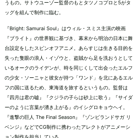
うもの。サトウユーゾー監督のもとタツノコプロと5がタ
ッグを組んで制作に臨む。
『Bright: Samurai Soul』はウィル・スミス主演の映画
『ブライト』の世界観に基づき、幕末から明治の日本に舞
台設定をしたスピンオフアニメ。あらすじは生きる目的を
失った隻眼の浪人・イゾウと、盗賊から足を洗おうとして
いるオークのライデンが、時を同じくして出会ったエルフ
の少女・ソーニャと彼女が持つ「ワンド」を北にあるエル
フの国に送るため、東海道を旅するというもの。監督は
『四月は君の嘘』『クジラの子らは砂上に歌う』『サイダ
ーのように言葉が湧き上がる』のイシグロキョウヘイ。
『進撃の巨人 The Final Season』『ゾンビランドサガ リ
ベンジ』などでCG制作に携わったアレクトがアニメーシ
ョン制作を担当している。