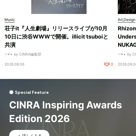
Music
Art,Design
荘子it『人生劇場』リリースライブが10月
Rhizo
10日に渋谷WWWで開催。illicit tsuboiと
Unde
共演
NUK
by CINRA編集部
by 
2026.08.06
0
2026.08.0
Special Feature
CINRA Inspiring Awards
Edition 2026
詳しくみる