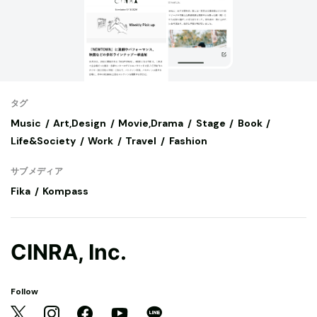
タグ
Music
Art,Design
Movie,Drama
Stage
Book
Life&Society
Work
Travel
Fashion
サブメディア
Fika
Kompass
CINRA, Inc.
Follow