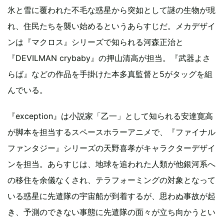
氷と雪に覆われた不毛な惑星から突如として謎の生物が現
れ、住民たちを襲い始めるというあらすじだ。メカデザイ
ンは『マクロス』シリーズで知られる河森正治と
『DEVILMAN crybaby』の押山清高が担当。『武器よさ
らば』などの作品を手掛けた本多真監督と5がタッグを組
んでいる。
『exception』は小説家「乙一」として知られる安達寛高
が脚本を担当するスペースホラーアニメで、『ファイナル
ファンタジー』シリーズの天野喜孝がキャラクターデザイ
ンを担当。あらすじは、地球を追われた人類が他銀河系へ
の移住を余儀なくされ、テラフォーミングの対象となって
いる惑星に先遣隊の宇宙船が到着するが、思わぬ事故が起
き、予測のできない事態に先遣隊の面々が立ち向かうとい